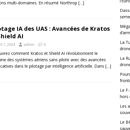
l’Eur
ons multi-domaines. En résumé Northrop
[…]
Dassa
semes
Méga-
otage IA des UAS : Avancées de Kratos
d’arm
Shield AI
La Tu
il 1, 2024
admin
0
drone
vrez comment Kratos et Shield AI révolutionnent le
La Ru
ne des systèmes aériens sans pilote avec des avancées
drone
icatives dans le pilotage par intelligence artificielle. Dans
[…]
Pourq
front
Le F-
hors 
Les a
souve
Le BR
sauve