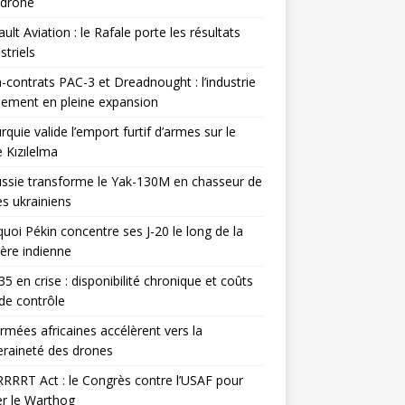
odrone
ult Aviation : le Rafale porte les résultats
triels
contrats PAC-3 et Dreadnought : l’industrie
ement en pleine expansion
rquie valide l’emport furtif d’armes sur le
 Kızılelma
ssie transforme le Yak-130M en chasseur de
s ukrainiens
uoi Pékin concentre ses J-20 le long de la
ière indienne
35 en crise : disponibilité chronique et coûts
de contrôle
rmées africaines accélèrent vers la
raineté des drones
RRRT Act : le Congrès contre l’USAF pour
r le Warthog