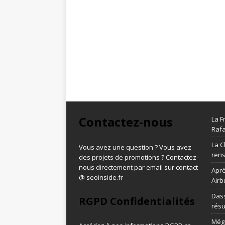
Contactez-nous
La F
Rafa
La C
Vous avez une question ? Vous avez
ren
des projets de promotions ? Contactez-
nous directement par email sur contact
Aprè
@ seoinside.fr
Airb
Dass
RGPD Confidentialités
résu
Méga