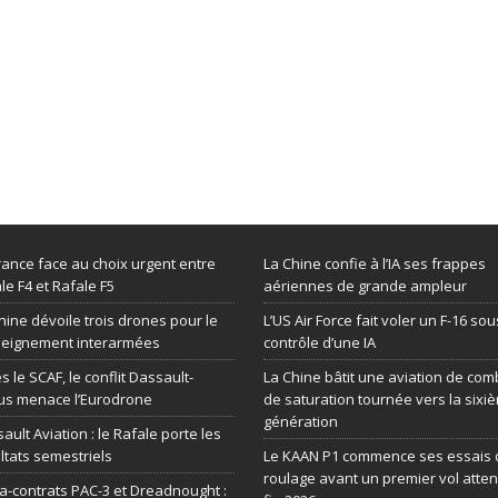
rance face au choix urgent entre
La Chine confie à l’IA ses frappes
le F4 et Rafale F5
aériennes de grande ampleur
hine dévoile trois drones pour le
L’US Air Force fait voler un F-16 sou
seignement interarmées
contrôle d’une IA
s le SCAF, le conflit Dassault-
La Chine bâtit une aviation de com
us menace l’Eurodrone
de saturation tournée vers la sixi
génération
ault Aviation : le Rafale porte les
ltats semestriels
Le KAAN P1 commence ses essais 
roulage avant un premier vol atte
-contrats PAC-3 et Dreadnought :