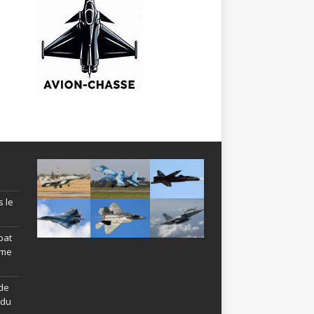
s le
bat
ème
de
ndu