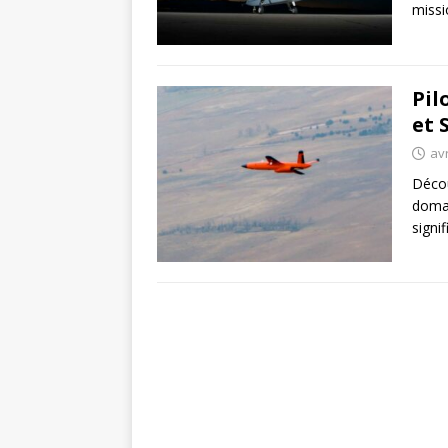
missi
Pil
et 
avr
Décou
domai
signif