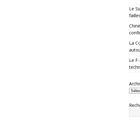
Le Su
faill
Chine
confi
La Co
autou
Le F-
techn
Archi
Rech