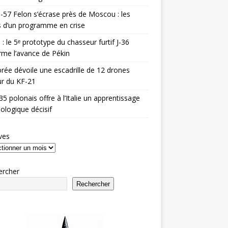
-57 Felon s’écrase près de Moscou : les
es d’un programme en crise
 : le 5ᵉ prototype du chasseur furtif J-36
rme l’avance de Pékin
rée dévoile une escadrille de 12 drones
r du KF-21
35 polonais offre à l’Italie un apprentissage
ologique décisif
ves
ercher
Rechercher