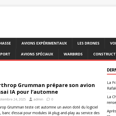
CHASSE
AVIONS EXPÉRIMENTAUX
LES DRONES
VO
SPORT
AVIONS SPÉCIAUX
WARBIRDS
CONSTRUCT
DER
La Fr
throp Grumman prépare son avion
Rafal
ssai IA pour l’automne
La Ch
ptembre 24, 2025
admin
0
rens
rop Grumman teste cet automne un avion doté du logiciel
Après
, banc d’essai pour modules IA plug-and-play au service des