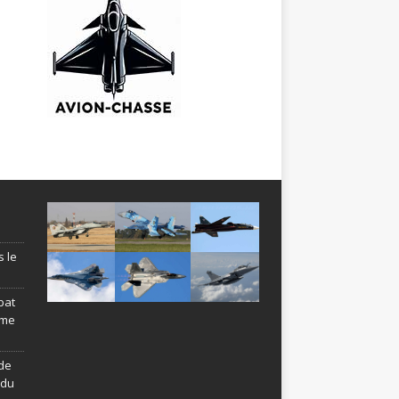
s le
bat
ème
de
ndu