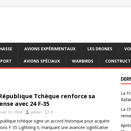
CHASSE
AVIONS EXPÉRIMENTAUX
LES DRONES
VO
SPORT
AVIONS SPÉCIAUX
WARBIRDS
CONSTRUCT
DER
La Fr
République Tchèque renforce sa
Rafal
ense avec 24 F-35
La Ch
vier 31, 2024
admin
0
rens
publique tchèque signe un accord historique pour acquérir
Après
ions F-35 Lightning II, marquant une avancée significative