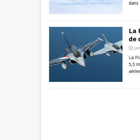
dans 
La 
de 
jan
La Fr
5,5 m
aérie