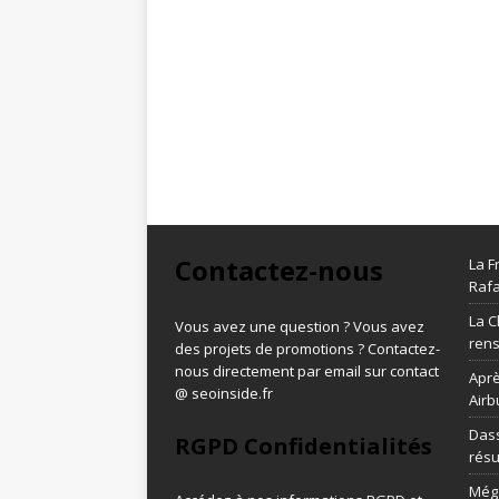
Contactez-nous
La F
Rafa
La C
Vous avez une question ? Vous avez
ren
des projets de promotions ? Contactez-
nous directement par email sur contact
Aprè
@ seoinside.fr
Airb
Dass
RGPD Confidentialités
résu
Méga