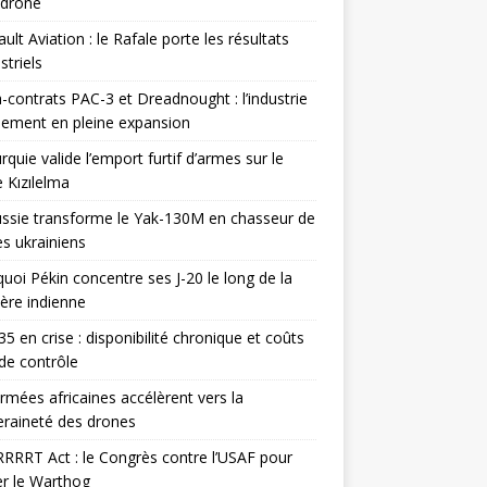
odrone
ult Aviation : le Rafale porte les résultats
triels
contrats PAC-3 et Dreadnought : l’industrie
ement en pleine expansion
rquie valide l’emport furtif d’armes sur le
 Kızılelma
ssie transforme le Yak-130M en chasseur de
s ukrainiens
uoi Pékin concentre ses J-20 le long de la
ière indienne
35 en crise : disponibilité chronique et coûts
de contrôle
rmées africaines accélèrent vers la
raineté des drones
RRRT Act : le Congrès contre l’USAF pour
r le Warthog