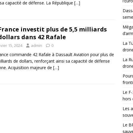
l’Eur
sa capacité de défense. La République
[…]
Dassa
semes
Méga-
France investit plus de 5,5 milliards
d’arm
dollars dans 42 Rafale
La Tu
vier 15, 2024
admin
0
drone
ance commande 42 Rafale à Dassault Aviation pour plus de
La Ru
illiards de dollars, renforçant ainsi sa capacité de défense
drone
nne. Acquisition majeure de
[…]
Pourq
front
Le F-
hors 
Les a
souve
Le BR
sauve