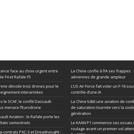
rance face au choix urgent entre
La Chine confie à l’IA ses frappes
le F4 et Rafale F5
aériennes de grande ampleur
hine dévoile trois drones pour le
L’US Air Force fait voler un F-16 sou
seignement interarmées
contrôle d’une IA
s le SCAF, le conflit Dassault-
La Chine bâtit une aviation de com
us menace l’Eurodrone
de saturation tournée vers la sixi
génération
ault Aviation : le Rafale porte les
ltats semestriels
Le KAAN P1 commence ses essais 
roulage avant un premier vol atte
-contrats PAC-3 et Dreadnought :