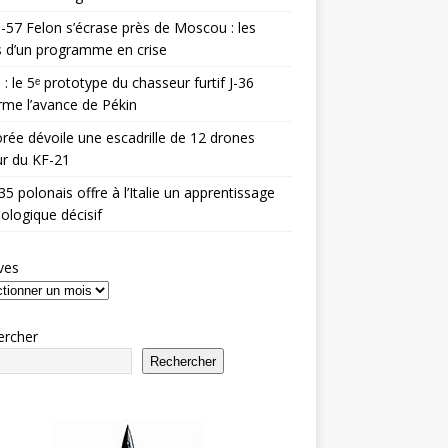
-57 Felon s’écrase près de Moscou : les
es d’un programme en crise
 : le 5ᵉ prototype du chasseur furtif J-36
rme l’avance de Pékin
rée dévoile une escadrille de 12 drones
r du KF-21
35 polonais offre à l’Italie un apprentissage
ologique décisif
ves
ercher
Rechercher