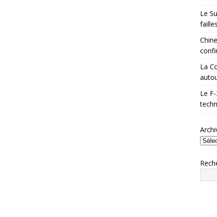
Le Su
faill
Chine
confi
La Co
autou
Le F-
techn
Archi
Rech