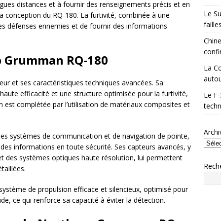
gues distances et à fournir des renseignements précis et en
Le Su
la conception du RQ-180. La furtivité, combinée à une
faill
es défenses ennemies et de fournir des informations
Chine
confi
p Grumman RQ-180
La Co
autou
eur et ses caractéristiques techniques avancées. Sa
ute efficacité et une structure optimisée pour la furtivité,
Le F-
n est complétée par l’utilisation de matériaux composites et
techn
Archi
des systèmes de communication et de navigation de pointe,
 des informations en toute sécurité. Ses capteurs avancés, y
t des systèmes optiques haute résolution, lui permettent
Rech
aillées.
ystème de propulsion efficace et silencieux, optimisé pour
de, ce qui renforce sa capacité à éviter la détection.