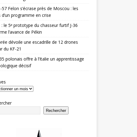
-57 Felon s’écrase près de Moscou : les
es d’un programme en crise
 : le 5ᵉ prototype du chasseur furtif J-36
rme l’avance de Pékin
rée dévoile une escadrille de 12 drones
r du KF-21
35 polonais offre à l’Italie un apprentissage
ologique décisif
ves
ercher
Rechercher