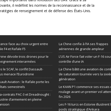
vante, il redéfinit les normes de la reconnaissance et de la
 stratégies de renseignement et de défense des États-Unis.
rance face au choix urgent entre
La Chine confie à l’IA ses frappes
le F4 et Rafale F5
aériennes de grande ampleur
hine dévoile trois drones pour le
L’US Air Force fait voler un F-16 sou
seignement interarmées
contrôle d’une IA
s le SCAF, le conflit Dassault-
La Chine bâtit une aviation de com
us menace l’Eurodrone
de saturation tournée vers la sixi
génération
ault Aviation : le Rafale porte les
ltats semestriels
Le KAAN P1 commence ses essais 
roulage avant un premier vol atte
-contrats PAC-3 et Dreadnought :
fin 2026
dustrie d’armement en pleine
ansion
Les F-16 turcs en Estonie illustrent 
poids stratégique d’Ankara