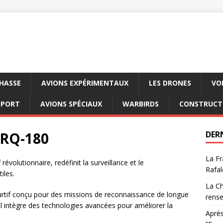
CHASSE
AVIONS EXPÉRIMENTAUX
LES DRONES
VO
SPORT
AVIONS SPÉCIAUX
WARBIRDS
CONSTRUCT
RQ-180
DER
La Fr
olutionnaire, redéfinit la surveillance et le
Rafal
iles.
La Ch
tif conçu pour des missions de reconnaissance de longue
rens
l intègre des technologies avancées pour améliorer la
Après