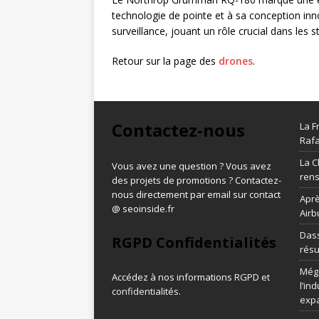
technologie de pointe et à sa conception inno
surveillance, jouant un rôle crucial dans les
Retour sur la page des
drones
.
Contactez-nous
La F
Rafa
La C
Vous avez une question ? Vous avez
ren
des projets de promotions ? Contactez-
nous directement par email sur contact
Aprè
@ seoinside.fr
Airb
Dass
RGPD Confidentialités
résu
Méga
Accédez à nos informations
RGPD et
l’in
confidentialités
.
exp