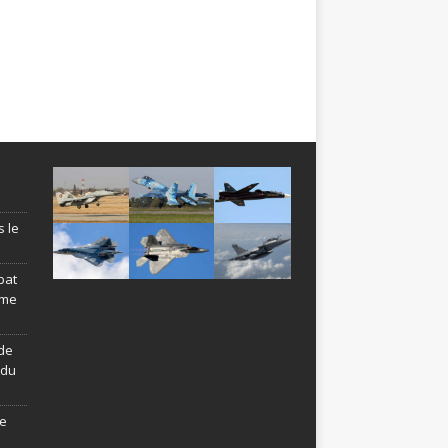
s le
bat
ème
de
ndu
le