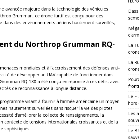
l’Eur
 avancée majeure dans la technologie des véhicules
Dassa
rthrop Grumman, ce drone furtif est conçu pour des
semes
ce dans des environnements aériens hautement surveillés,
Méga-
d’arm
ment du Northrop Grumman RQ-
La Tu
drone
La Ru
s menaces mondiales et à l’accroissement des défenses anti-
drone
cessité de développer un UAV capable de fonctionner dans
Pourq
 Grumman RQ-180 a été conçu en réponse à ces défis, avec
front
capacités de reconnaissance à longue distance.
Le F-
 programme visant à fournir à l’armée américaine un moyen
hors 
es hautement surveillées sans risquer la vie des pilotes.
Les a
essité d’améliorer la collecte de renseignements, la
souve
un contexte de tensions internationales croissantes et de la
e sophistiqués.
Le BR
sauve