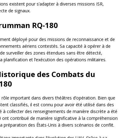
sions existent pour s’adapter à diverses missions ISR,
lecte de signaux.
Grumman RQ-180
ment déployé pour des missions de reconnaissance et de
ronnements aériens contestés. Sa capacité à opérer à de
t de surveiller des zones étendues sans être détecté,
planification et l’exécution des opérations militaires.
 Historique des Combats du
180
 rôle important dans divers théâtres d’opération. Bien que
nt classifiés, il est connu pour avoir été utilisé dans des
é à collecter des renseignements de manière discrète a été
80 ont contribué de manière significative à la compréhension
la préparation des États-Unis à divers scénarios de conflit.
pe importante dans l’évolution des UAV. Grâce à sa