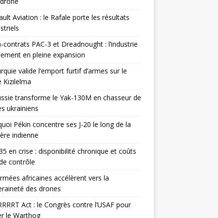
odrone
ult Aviation : le Rafale porte les résultats
triels
contrats PAC-3 et Dreadnought : l’industrie
ement en pleine expansion
rquie valide l’emport furtif d’armes sur le
 Kızılelma
ssie transforme le Yak-130M en chasseur de
s ukrainiens
uoi Pékin concentre ses J-20 le long de la
ière indienne
35 en crise : disponibilité chronique et coûts
de contrôle
rmées africaines accélèrent vers la
raineté des drones
RRRT Act : le Congrès contre l’USAF pour
r le Warthog