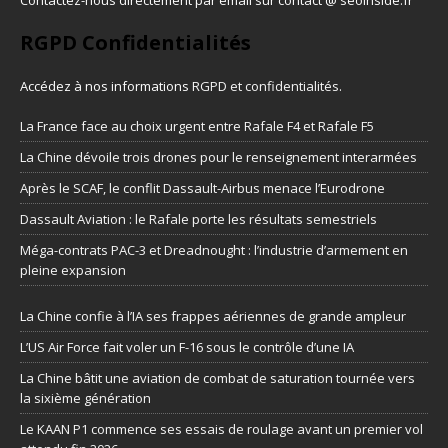
Contactez-nous directement par email sur contact @ seoinside.fr
RGPD Confidentialités
Accédez à nos informations
RGPD et confidentialités
.
La France face au choix urgent entre Rafale F4 et Rafale F5
La Chine dévoile trois drones pour le renseignement interarmées
Après le SCAF, le conflit Dassault-Airbus menace l’Eurodrone
Dassault Aviation : le Rafale porte les résultats semestriels
Méga-contrats PAC-3 et Dreadnought : l’industrie d’armement en
pleine expansion
La Chine confie à l’IA ses frappes aériennes de grande ampleur
L’US Air Force fait voler un F-16 sous le contrôle d’une IA
La Chine bâtit une aviation de combat de saturation tournée vers
la sixième génération
Le KAAN P1 commence ses essais de roulage avant un premier vol