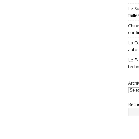
Le Su
faill
Chine
confi
La Co
autou
Le F-
techn
Archi
Rech