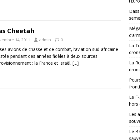
l’Eur
Dassa
semes
Méga-
as Cheetah
d’arm
vembre 14, 2011
admin
0
La Tu
ses avions de chasse et de combat, l’aviation sud-africaine
drone
estée pendant des années fidèles à deux sources
La Ru
rovisionnement : la France et Israël.
[…]
drone
Pourq
front
Le F-
hors 
Les a
souve
Le BR
sauve