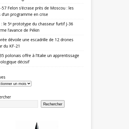
-57 Felon s’écrase près de Moscou : les
es d’un programme en crise
 : le 5ᵉ prototype du chasseur furtif J-36
rme l’avance de Pékin
rée dévoile une escadrille de 12 drones
r du KF-21
35 polonais offre à l’Italie un apprentissage
ologique décisif
ves
ercher
Rechercher