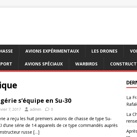
CHASSE
AVIONS EXPÉRIMENTAUX
LES DRONES
VO
SPORT
AVIONS SPÉCIAUX
WARBIRDS
CONSTRUCT
rique
DER
La Fr
lgérie s’équipe en Su-30
Rafal
vier 7, 2017
admin
0
La Ch
érie a reçu les huit premiers avions de chasse de type Su-
rens
 d’une série de 14 appareils de ce type commandés auprès
Après
nstructeur russe
[…]