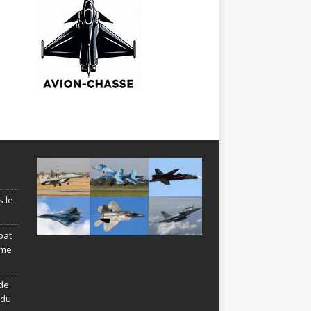
s le
bat
ème
de
ndu