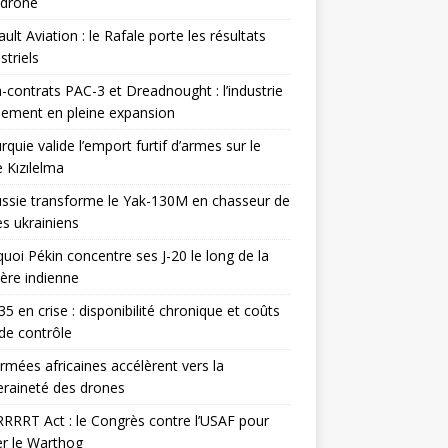
odrone
ult Aviation : le Rafale porte les résultats
triels
contrats PAC-3 et Dreadnought : l’industrie
ement en pleine expansion
rquie valide l’emport furtif d’armes sur le
 Kızılelma
ssie transforme le Yak-130M en chasseur de
s ukrainiens
uoi Pékin concentre ses J-20 le long de la
ière indienne
35 en crise : disponibilité chronique et coûts
de contrôle
rmées africaines accélèrent vers la
raineté des drones
RRRT Act : le Congrès contre l’USAF pour
r le Warthog