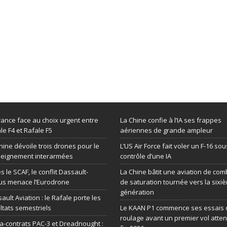
rance face au choix urgent entre
La Chine confie à l’IA ses frappes
le F4 et Rafale F5
aériennes de grande ampleur
hine dévoile trois drones pour le
L’US Air Force fait voler un F-16 sou
seignement interarmées
contrôle d’une IA
s le SCAF, le conflit Dassault-
La Chine bâtit une aviation de com
us menace l’Eurodrone
de saturation tournée vers la sixi
génération
ault Aviation : le Rafale porte les
ltats semestriels
Le KAAN P1 commence ses essais 
roulage avant un premier vol atte
-contrats PAC-3 et Dreadnought :