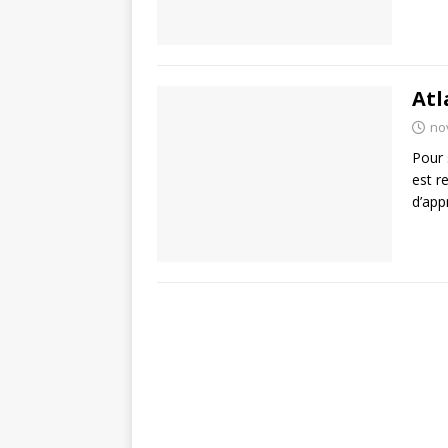
Atl
no
Pour 
est r
d’app