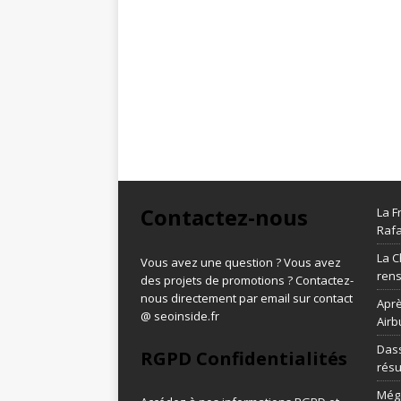
Contactez-nous
La F
Rafa
La C
Vous avez une question ? Vous avez
ren
des projets de promotions ? Contactez-
nous directement par email sur contact
Aprè
@ seoinside.fr
Airb
Dass
RGPD Confidentialités
résu
Méga