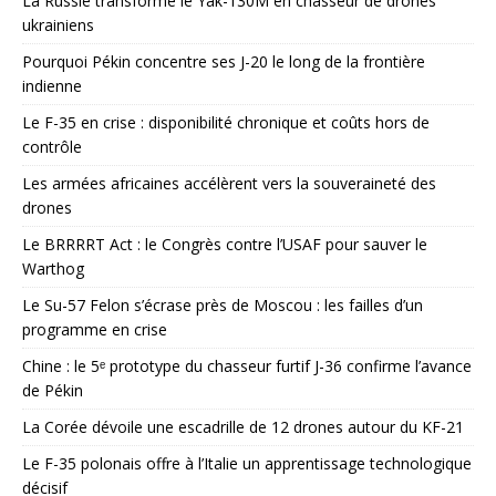
La Russie transforme le Yak-130M en chasseur de drones
ukrainiens
Pourquoi Pékin concentre ses J-20 le long de la frontière
indienne
Le F-35 en crise : disponibilité chronique et coûts hors de
contrôle
Les armées africaines accélèrent vers la souveraineté des
drones
Le BRRRRT Act : le Congrès contre l’USAF pour sauver le
Warthog
Le Su-57 Felon s’écrase près de Moscou : les failles d’un
programme en crise
Chine : le 5ᵉ prototype du chasseur furtif J-36 confirme l’avance
de Pékin
La Corée dévoile une escadrille de 12 drones autour du KF-21
Le F-35 polonais offre à l’Italie un apprentissage technologique
décisif