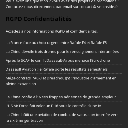
Vous avez une question ? Vous avez des projets de promotions ?
Contactez-nous directement par email sur contact @ seoinside.fr
RGPD Confidentialités
Accédez à nos informations
RGPD et confidentialités
.
La France face au choix urgent entre Rafale F4 et Rafale F5
La Chine dévoile trois drones pour le renseignement interarmées
Après le SCAF, le conflit Dassault-Airbus menace l’Eurodrone
Dassault Aviation : le Rafale porte les résultats semestriels
Méga-contrats PAC-3 et Dreadnought : l’industrie d’armement en
pleine expansion
La Chine confie à l’IA ses frappes aériennes de grande ampleur
L’US Air Force fait voler un F-16 sous le contrôle d’une IA
La Chine bâtit une aviation de combat de saturation tournée vers
la sixième génération