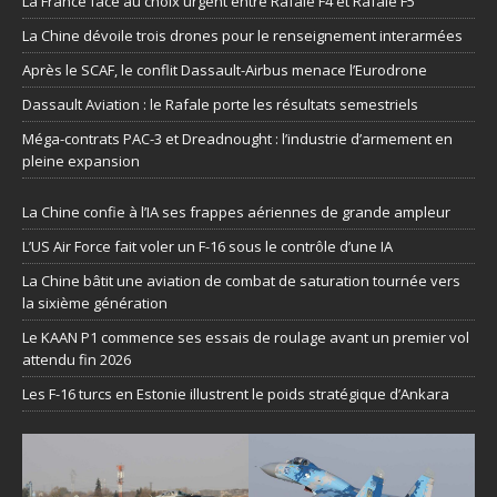
La France face au choix urgent entre Rafale F4 et Rafale F5
La Chine dévoile trois drones pour le renseignement interarmées
Après le SCAF, le conflit Dassault-Airbus menace l’Eurodrone
Dassault Aviation : le Rafale porte les résultats semestriels
Méga-contrats PAC-3 et Dreadnought : l’industrie d’armement en
pleine expansion
La Chine confie à l’IA ses frappes aériennes de grande ampleur
L’US Air Force fait voler un F-16 sous le contrôle d’une IA
La Chine bâtit une aviation de combat de saturation tournée vers
la sixième génération
Le KAAN P1 commence ses essais de roulage avant un premier vol
attendu fin 2026
Les F-16 turcs en Estonie illustrent le poids stratégique d’Ankara