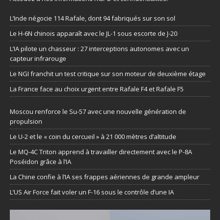
L’Inde négocie 114 Rafale, dont 94 fabriqués sur son sol
Le H-6N chinois apparaît avec le JL-1 sous escorte de J-20
L’IA pilote un chasseur : 27 interceptions autonomes avec un
capteur infrarouge
Le NGI franchit un test critique sur son moteur de deuxième étage
La France face au choix urgent entre Rafale F4 et Rafale F5
Moscou renforce le Su-57 avec une nouvelle génération de
propulsion
Le U-2 et le « coin du cercueil » à 21 000 mètres d’altitude
Le MQ-4C Triton apprend à travailler directement avec le P-8A
Poséidon grâce à l’IA
La Chine confie à l’IA ses frappes aériennes de grande ampleur
L’US Air Force fait voler un F-16 sous le contrôle d’une IA