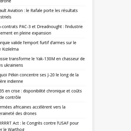
odrone
ult Aviation : le Rafale porte les résultats
triels
contrats PAC-3 et Dreadnought : l’industrie
ement en pleine expansion
rquie valide l’emport furtif d’armes sur le
 Kızılelma
ssie transforme le Yak-130M en chasseur de
s ukrainiens
uoi Pékin concentre ses J-20 le long de la
ière indienne
35 en crise : disponibilité chronique et coûts
de contrôle
rmées africaines accélèrent vers la
raineté des drones
RRRT Act : le Congrès contre l’USAF pour
r le Warthog