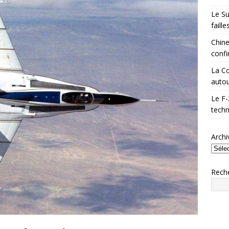
Le Su
faill
Chine
confi
La Co
autou
Le F-
techn
Archi
Rech