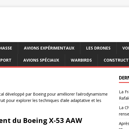
CHASSE
AVIONS EXPÉRIMENTAUX
LES DRONES
VO
SPORT
AVIONS SPÉCIAUX
WARBIRDS
CONSTRUCT
DER
La Fr
al développé par Boeing pour améliorer l’aérodynamisme
Rafal
it pour explorer les techniques d’aile adaptative et les
.
La Ch
rens
ent du Boeing X-53 AAW
Après