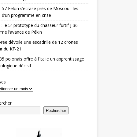
-57 Felon s’écrase près de Moscou : les
es d’un programme en crise
 : le 5ᵉ prototype du chasseur furtif J-36
rme l’avance de Pékin
rée dévoile une escadrille de 12 drones
r du KF-21
35 polonais offre à l’Italie un apprentissage
ologique décisif
ves
ercher
Rechercher