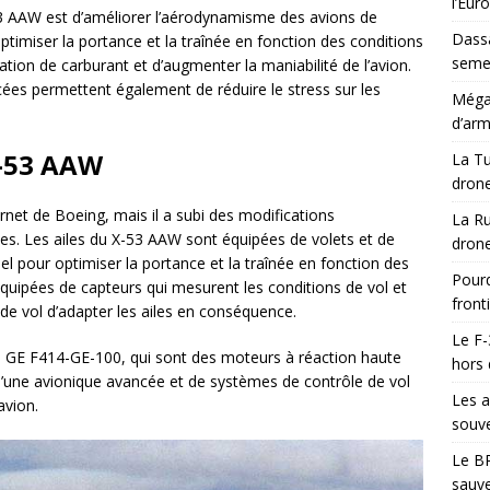
l’Eur
53 AAW est d’améliorer l’aérodynamisme des avions de
Dassa
timiser la portance et la traînée en fonction des conditions
semes
tion de carburant et d’augmenter la maniabilité de l’avion.
es permettent également de réduire le stress sur les
Méga-
d’arm
X-53 AAW
La Tu
drone
net de Boeing, mais il a subi des modifications
La Ru
ves. Les ailes du X-53 AAW sont équipées de volets et de
drone
l pour optimiser la portance et la traînée en fonction des
Pourq
équipées de capteurs qui mesurent les conditions de vol et
front
 vol d’adapter les ailes en conséquence.
Le F-
s GE F414-GE-100, qui sont des moteurs à réaction haute
hors 
’une avionique avancée et de systèmes de contrôle de vol
Les a
avion.
souve
Le BR
sauve