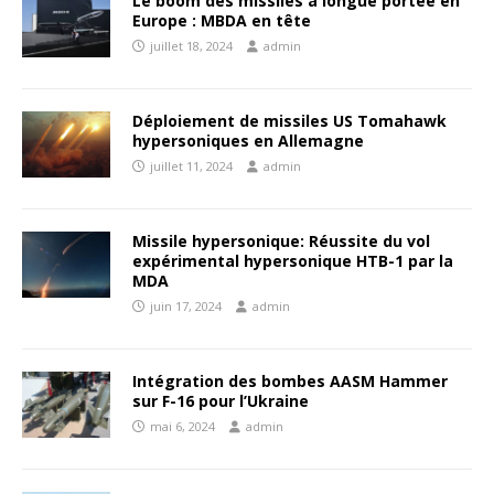
Le boom des missiles à longue portée en
Europe : MBDA en tête
juillet 18, 2024
admin
Déploiement de missiles US Tomahawk
hypersoniques en Allemagne
juillet 11, 2024
admin
Missile hypersonique: Réussite du vol
expérimental hypersonique HTB-1 par la
MDA
juin 17, 2024
admin
Intégration des bombes AASM Hammer
sur F-16 pour l’Ukraine
mai 6, 2024
admin