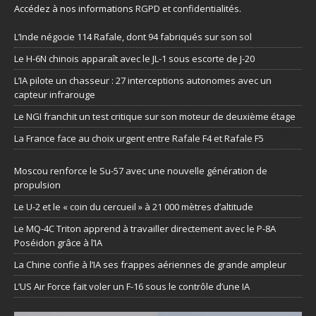
Accédez à nos informations
RGPD et confidentialités
.
L’Inde négocie 114 Rafale, dont 94 fabriqués sur son sol
Le H-6N chinois apparaît avec le JL-1 sous escorte de J-20
L’IA pilote un chasseur : 27 interceptions autonomes avec un
capteur infrarouge
Le NGI franchit un test critique sur son moteur de deuxième étage
La France face au choix urgent entre Rafale F4 et Rafale F5
Moscou renforce le Su-57 avec une nouvelle génération de
propulsion
Le U-2 et le « coin du cercueil » à 21 000 mètres d’altitude
Le MQ-4C Triton apprend à travailler directement avec le P-8A
Poséidon grâce à l’IA
La Chine confie à l’IA ses frappes aériennes de grande ampleur
L’US Air Force fait voler un F-16 sous le contrôle d’une IA