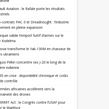
odrone
ult Aviation : le Rafale porte les résultats
triels
contrats PAC-3 et Dreadnought : l’industrie
ement en pleine expansion
rquie valide l’emport furtif d’armes sur le
 Kızılelma
ssie transforme le Yak-130M en chasseur de
s ukrainiens
uoi Pékin concentre ses J-20 le long de la
ière indienne
35 en crise : disponibilité chronique et coûts
de contrôle
rmées africaines accélèrent vers la
raineté des drones
RRRT Act : le Congrès contre l’USAF pour
r le Warthog