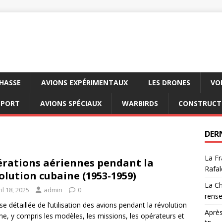
CHASSE
AVIONS EXPÉRIMENTAUX
LES DRONES
VO
SPORT
AVIONS SPÉCIAUX
WARBIRDS
CONSTRUCT
DER
La Fr
rations aériennes pendant la
Rafal
olution cubaine (1953-1959)
La Ch
il 18, 2025
admin
0
rens
se détaillée de l’utilisation des avions pendant la révolution
Après
ne, y compris les modèles, les missions, les opérateurs et