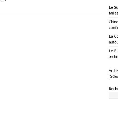
Le Su
faill
Chine
confi
La Co
autou
Le F-
techn
Archi
Rech