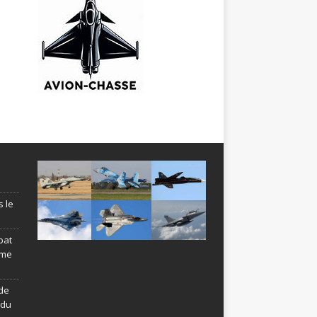
s le
bat
ème
de
ndu