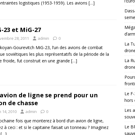
l’Eur
ontraintes logistiques (1953-1959). Les avions
[…]
Dassa
semes
Méga-
-23 et MiG-27
d’arm
vembre 28, 2011
admin
0
La Tu
koyan-Gourevitch MiG-23, l’un des avions de combat
drone
que soviétiques les plus représentatifs de la période de la
La Ru
e froide, fut construit en une grande
[…]
drone
Pourq
front
Le F-
avion de ligne se prend pour un
hors 
on de chasse
Les a
n 14, 2010
admin
0
souve
ochaine fois que monterez à bord d’un avion de ligne,
Le BR
z à ceci : et si le capitaine faisait un tonneau ? Imaginez
sauve
e
[…]