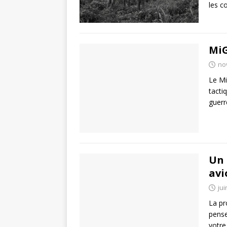
les c
MiG
no
Le Mi
tacti
guerr
Un 
avi
jui
La pr
pense
votr