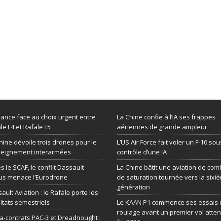
rance face au choix urgent entre
La Chine confie à l’IA ses frappes
le F4 et Rafale F5
aériennes de grande ampleur
hine dévoile trois drones pour le
L’US Air Force fait voler un F-16 sou
seignement interarmées
contrôle d’une IA
s le SCAF, le conflit Dassault-
La Chine bâtit une aviation de com
us menace l’Eurodrone
de saturation tournée vers la sixi
génération
ault Aviation : le Rafale porte les
ltats semestriels
Le KAAN P1 commence ses essais 
roulage avant un premier vol atte
-contrats PAC-3 et Dreadnought :