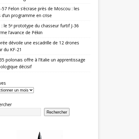
-57 Felon s’écrase près de Moscou : les
es d’un programme en crise
 : le 5ᵉ prototype du chasseur furtif J-36
rme l’avance de Pékin
rée dévoile une escadrille de 12 drones
r du KF-21
35 polonais offre à l’Italie un apprentissage
ologique décisif
ves
ercher
Rechercher