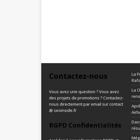
Contactez-nous
La F
Rafa
La C
Vous avez une question ? Vous avez
ren
des projets de promotions ? Contactez-
nous directement par email sur contact
Aprè
@ seoinside.fr
Airb
Dass
RGPD Confidentialités
résu
Méga