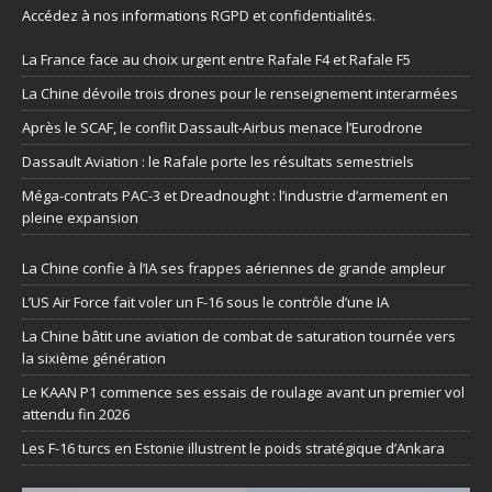
Accédez à nos informations
RGPD et confidentialités
.
La France face au choix urgent entre Rafale F4 et Rafale F5
La Chine dévoile trois drones pour le renseignement interarmées
Après le SCAF, le conflit Dassault-Airbus menace l’Eurodrone
Dassault Aviation : le Rafale porte les résultats semestriels
Méga-contrats PAC-3 et Dreadnought : l’industrie d’armement en
pleine expansion
La Chine confie à l’IA ses frappes aériennes de grande ampleur
L’US Air Force fait voler un F-16 sous le contrôle d’une IA
La Chine bâtit une aviation de combat de saturation tournée vers
la sixième génération
Le KAAN P1 commence ses essais de roulage avant un premier vol
attendu fin 2026
Les F-16 turcs en Estonie illustrent le poids stratégique d’Ankara