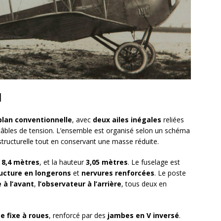
I
plan conventionnelle
, avec
deux ailes inégales
reliées
âbles de tension. L’ensemble est organisé selon un schéma
 structurelle tout en conservant une masse réduite.
r
8,4 mètres
, et la hauteur
3,05 mètres
. Le fuselage est
ucture en longerons
et
nervures renforcées
. Le poste
e à l’avant
,
l’observateur à l’arrière
, tous deux en
ge fixe à roues
, renforcé par des
jambes en V inversé
.