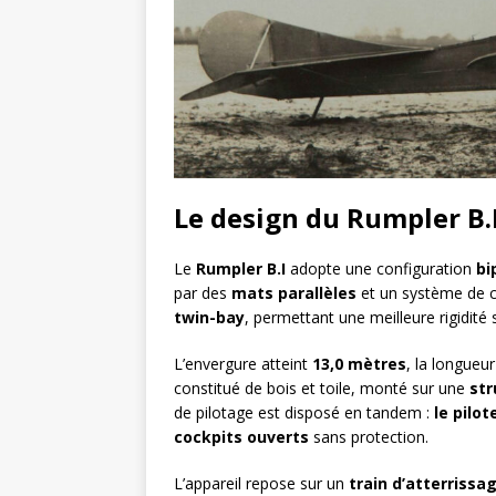
Le design du Rumpler B.
Le
Rumpler B.I
adopte une configuration
bi
par des
mats parallèles
et un système de c
twin-bay
, permettant une meilleure rigidité
L’envergure atteint
13,0 mètres
, la longueu
constitué de bois et toile, monté sur une
str
de pilotage est disposé en tandem :
le pilot
cockpits ouverts
sans protection.
L’appareil repose sur un
train d’atterrissa