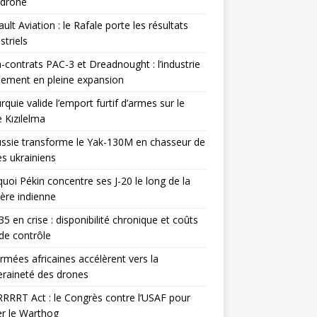
odrone
ult Aviation : le Rafale porte les résultats
triels
contrats PAC-3 et Dreadnought : l’industrie
ement en pleine expansion
rquie valide l’emport furtif d’armes sur le
 Kızılelma
ssie transforme le Yak-130M en chasseur de
s ukrainiens
uoi Pékin concentre ses J-20 le long de la
ière indienne
35 en crise : disponibilité chronique et coûts
de contrôle
rmées africaines accélèrent vers la
raineté des drones
RRRT Act : le Congrès contre l’USAF pour
r le Warthog