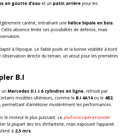
ns en goutte d’eau
et un
patin arrière
pour les
, légèrement caréné, entraînant une
hélice bipale en bois
.
Cette absence limite ses possibilités de défense, mais
bservation.
té à l’époque. Le faible poids et la bonne visibilité à bord
 observation directe du terrain, un atout pour les premières
ler B.I
r un
Mercedes D.I
à
6 cylindres en ligne
, refroidi par
 Certains modèles ultérieurs, comme le
B.I 4A14
ou le
4B2
,
, permettant d’améliorer modérément les performances.
c le moteur le plus puissant. Le
plafond opérationnel
iter la plupart des tirs d’infanterie, mais exposant l’appareil
estimé à
2,5 m/s
.