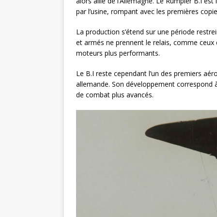
alors allié de l’Allemagne. Le Rumpler B.I es
par l’usine, rompant avec les premières copies
La production s’étend sur une période restre
et armés ne prennent le relais, comme ceux 
moteurs plus performants.
Le B.I reste cependant l’un des premiers aér
allemande. Son développement correspond à 
de combat plus avancés.