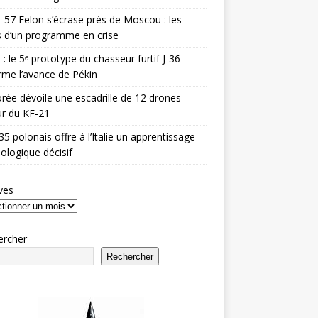
-57 Felon s’écrase près de Moscou : les
es d’un programme en crise
 : le 5ᵉ prototype du chasseur furtif J-36
rme l’avance de Pékin
rée dévoile une escadrille de 12 drones
r du KF-21
35 polonais offre à l’Italie un apprentissage
ologique décisif
ves
ercher
Rechercher