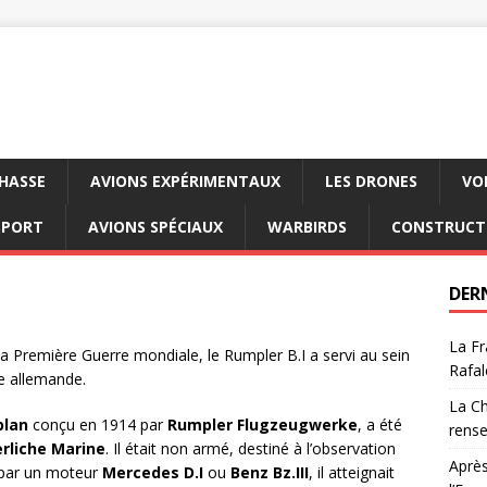
CHASSE
AVIONS EXPÉRIMENTAUX
LES DRONES
VO
SPORT
AVIONS SPÉCIAUX
WARBIRDS
CONSTRUCT
DER
La Fr
a Première Guerre mondiale, le Rumpler B.I a servi au sein
Rafal
le allemande.
La Ch
plan
conçu en 1914 par
Rumpler Flugzeugwerke
, a été
rens
erliche Marine
. Il était non armé, destiné à l’observation
Après
é par un moteur
Mercedes D.I
ou
Benz Bz.III
, il atteignait