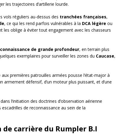
 les trajectoires d’artillerie lourde.
des vols réguliers au-dessus des
tranchées françaises
,
de
, ce qui les rend parfois vulnérables à la
DCA légère
ou
 les oblige à éviter tout engagement avec les chasseurs
econnaissance de grande profondeur
, en terrain plus
quelques exemplaires pour surveiller les zones du
Caucase
,
face aux premières patrouilles armées pousse l’état-major à
’un armement défensif, d’un moteur plus puissant, et d’une
ans l’initiation des doctrines d’observation aérienne
s escadrilles de reconnaissance au sein de la
n de carrière du Rumpler B.I