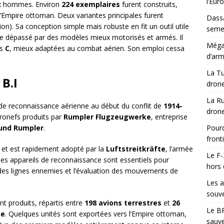
l’Eur
ux hommes. Environ
224 exemplaires
furent construits,
à l’Empire ottoman. Deux variantes principales furent
Dassa
on). Sa conception simple mais robuste en fit un outil utile
semes
tre dépassé par des modèles mieux motorisés et armés. Il
Méga-
es
C
, mieux adaptées au combat aérien. Son emploi cessa
d’arm
La Tu
B.I
drone
La Ru
 de reconnaissance aérienne au début du conflit de
1914-
drone
aéronefs produits par
Rumpler Flugzeugwerke
, entreprise
nd Rumpler
.
Pourq
front
et est rapidement adopté par la
Luftstreitkräfte
, l’armée
Le F-
 les appareils de reconnaissance sont essentiels pour
hors 
tion des lignes ennemies et l’évaluation des mouvements de
Les a
souve
t produits, répartis entre
198 avions terrestres
et
26
Le BR
ne
. Quelques unités sont exportées vers l’Empire ottoman,
sauve