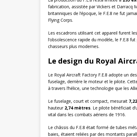
fabrication, assistée par Vickers et Darracq
britanniques de l’époque, le F.E.8 ne fut jam
Flying Corps.
Les escadrons utilisant cet appareil furent le
l’obsolescence rapide du modèle, le F.E.8 fut
chasseurs plus modernes.
Le design du Royal Aircr
Le Royal Aircraft Factory F.E.8 adopte un desig
fuselage, derrière le moteur et le pilote. Cett
à travers l’hélice, une technologie que les All
Le fuselage, court et compact, mesurait
7,2
hauteur
2,74 mètres
. Le pilote bénéficiait d
vital dans les combats aériens de 1916.
Le châssis du F.E.8 était formé de tubes métal
baies, étaient reliées par des montants parall