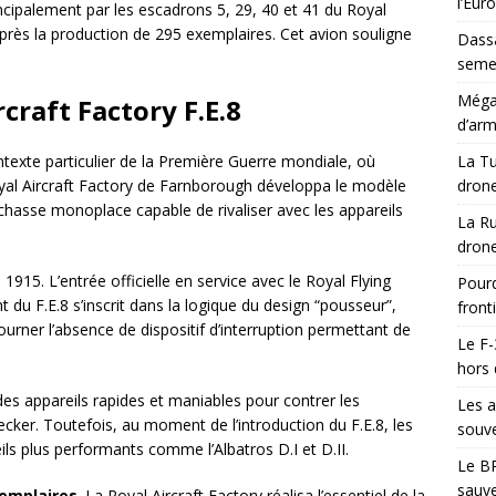
l’Eur
ncipalement par les escadrons 5, 29, 40 et 41 du Royal
 après la production de 295 exemplaires. Cet avion souligne
Dassa
semes
Méga-
craft Factory F.E.8
d’arm
ontexte particulier de la Première Guerre mondiale, où
La Tu
Royal Aircraft Factory de Farnborough développa le modèle
drone
 chasse monoplace capable de rivaliser avec les appareils
La Ru
drone
1915. L’entrée officielle en service avec le Royal Flying
Pourq
 du F.E.8 s’inscrit dans la logique du design “pousseur”,
front
ntourner l’absence de dispositif d’interruption permettant de
Le F-
hors 
des appareils rapides et maniables pour contrer les
Les a
cker. Toutefois, au moment de l’introduction du F.E.8, les
souve
ls plus performants comme l’Albatros D.I et D.II.
Le BR
sauve
emplaires
. La Royal Aircraft Factory réalisa l’essentiel de la