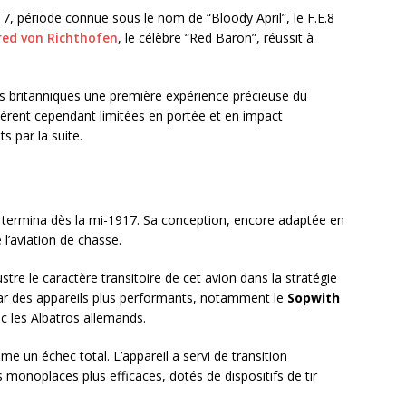
17, période connue sous le nom de “Bloody April”, le F.E.8
ed von Richthofen
, le célèbre “Red Baron”, réussit à
otes britanniques une première expérience précieuse du
èrent cependant limitées en portée et en impact
s par la suite.
 se termina dès la mi-1917. Sa conception, encore adaptée en
 l’aviation de chasse.
lustre le caractère transitoire de cet avion dans la stratégie
par des appareils plus performants, notamment le
Sopwith
ec les Albatros allemands.
me un échec total. L’appareil a servi de transition
monoplaces plus efficaces, dotés de dispositifs de tir