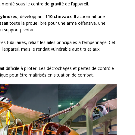
t monté sous le centre de gravité de l’appareil.
cylindres
, développant
110 chevaux
. Il actionnait une
aissait toute la proue libre pour une arme offensive, une
 un support pivotant.
s tubulaires, reliait les ailes principales à l’empennage. Cet
l’appareil, mais le rendait vulnérable aux tirs et aux
it difficile à piloter. Les décrochages et pertes de contrôle
fique pour être maîtrisés en situation de combat.