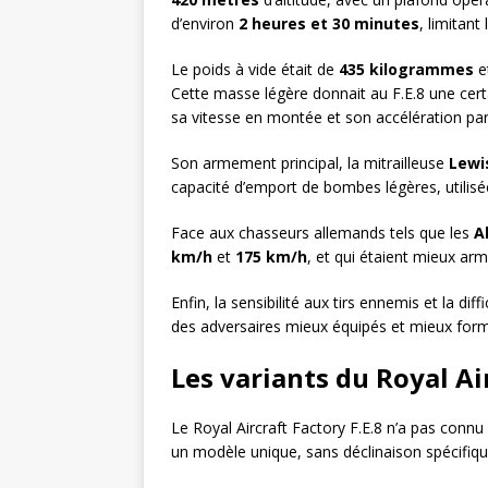
d’environ
2 heures et 30 minutes
, limitan
Le poids à vide était de
435 kilogrammes
et
Cette masse légère donnait au F.E.8 une certa
sa vitesse en montée et son accélération pa
Son armement principal, la mitrailleuse
Lewi
capacité d’emport de bombes légères, utilisée
Face aux chasseurs allemands tels que les
A
km/h
et
175 km/h
, et qui étaient mieux arm
Enfin, la sensibilité aux tirs ennemis et la diff
des adversaires mieux équipés et mieux for
Les variants du Royal Air
Le Royal Aircraft Factory F.E.8 n’a pas connu
un modèle unique, sans déclinaison spécifiqu