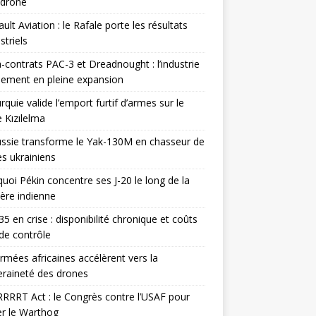
odrone
ult Aviation : le Rafale porte les résultats
triels
contrats PAC-3 et Dreadnought : l’industrie
ement en pleine expansion
rquie valide l’emport furtif d’armes sur le
 Kızılelma
ssie transforme le Yak-130M en chasseur de
s ukrainiens
uoi Pékin concentre ses J-20 le long de la
ière indienne
35 en crise : disponibilité chronique et coûts
de contrôle
rmées africaines accélèrent vers la
raineté des drones
RRRT Act : le Congrès contre l’USAF pour
r le Warthog