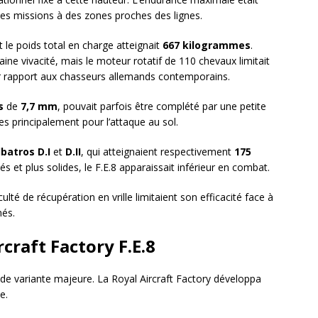
t les missions à des zones proches des lignes.
 le poids total en charge atteignait
667 kilogrammes
.
ine vivacité, mais le moteur rotatif de 110 chevaux limitait
r rapport aux chasseurs allemands contemporains.
s
de
7,7 mm
, pouvait parfois être complété par une petite
s principalement pour l’attaque au sol.
lbatros D.I
et
D.II
, qui atteignaient respectivement
175
és et plus solides, le F.E.8 apparaissait inférieur en combat.
iculté de récupération en vrille limitaient son efficacité face à
més.
craft Factory F.E.8
 de variante majeure. La Royal Aircraft Factory développa
e.