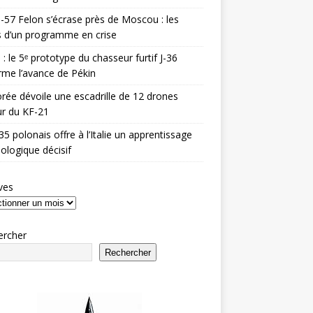
-57 Felon s’écrase près de Moscou : les
es d’un programme en crise
 : le 5ᵉ prototype du chasseur furtif J-36
rme l’avance de Pékin
rée dévoile une escadrille de 12 drones
r du KF-21
35 polonais offre à l’Italie un apprentissage
ologique décisif
ves
ercher
Rechercher