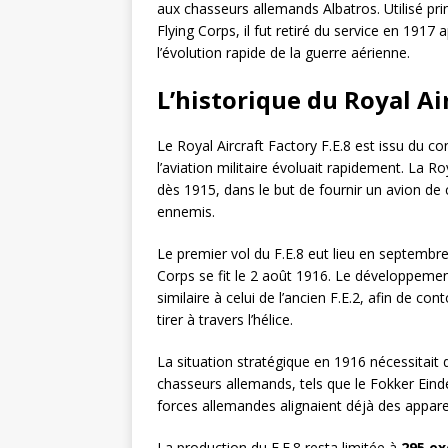
aux chasseurs allemands Albatros. Utilisé pri
Flying Corps, il fut retiré du service en 1917
l’évolution rapide de la guerre aérienne.
L’historique du Royal Air
Le Royal Aircraft Factory F.E.8 est issu du c
l’aviation militaire évoluait rapidement. La 
dès 1915, dans le but de fournir un avion de
ennemis.
Le premier vol du F.E.8 eut lieu en septembre 
Corps se fit le 2 août 1916. Le développement
similaire à celui de l’ancien F.E.2, afin de co
tirer à travers l’hélice.
La situation stratégique en 1916 nécessitait 
chasseurs allemands, tels que le Fokker Einde
forces allemandes alignaient déjà des apparei
La production du F.E.8 resta limitée à
295 ex