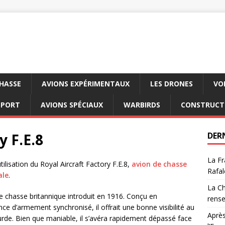
CHASSE
AVIONS EXPÉRIMENTAUX
LES DRONES
VO
SPORT
AVIONS SPÉCIAUX
WARBIRDS
CONSTRUCT
y F.E.8
DER
La Fr
utilisation du Royal Aircraft Factory F.E.8,
avion de chasse
Rafal
ale
.
La Ch
de chasse britannique introduit en 1916. Conçu en
rens
nce d’armement synchronisé, il offrait une bonne visibilité au
Après
ourde. Bien que maniable, il s’avéra rapidement dépassé face