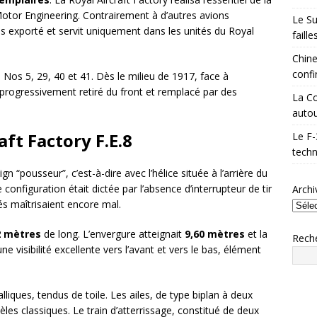
 Motor Engineering. Contrairement à d’autres avions
Le Su
ais exporté et servit uniquement dans les unités du Royal
faill
Chine
confi
s Nos 5, 29, 40 et 41. Dès le milieu de 1917, face à
 progressivement retiré du front et remplacé par des
La Co
autou
aft Factory F.E.8
Le F-
techn
n “pousseur”, c’est-à-dire avec l’hélice située à l’arrière du
e configuration était dictée par l’absence d’interrupteur de tir
Archi
iés maîtrisaient encore mal.
2 mètres
de long. L’envergure atteignait
9,60 mètres
et la
Rech
’une visibilité excellente vers l’avant et vers le bas, élément
liques, tendus de toile. Les ailes, de type biplan à deux
èles classiques. Le train d’atterrissage, constitué de deux