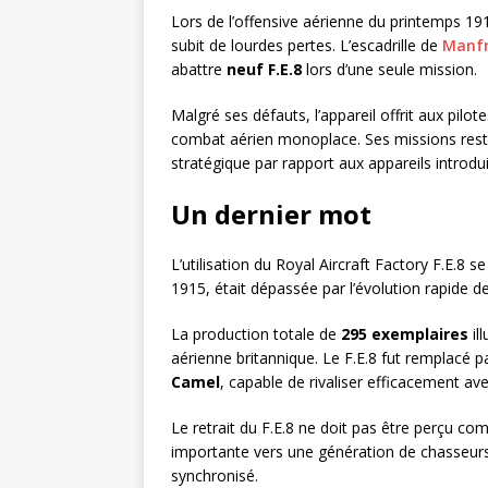
Lors de l’offensive aérienne du printemps 19
subit de lourdes pertes. L’escadrille de
Manfr
abattre
neuf F.E.8
lors d’une seule mission.
Malgré ses défauts, l’appareil offrit aux pil
combat aérien monoplace. Ses missions rest
stratégique par rapport aux appareils introduit
Un dernier mot
L’utilisation du Royal Aircraft Factory F.E.8
1915, était dépassée par l’évolution rapide de
La production totale de
295 exemplaires
il
aérienne britannique. Le F.E.8 fut remplacé 
Camel
, capable de rivaliser efficacement av
Le retrait du F.E.8 ne doit pas être perçu com
importante vers une génération de chasseurs 
synchronisé.