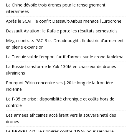
La Chine dévoile trois drones pour le renseignement
interarmées
Après le SCAF, le conflit Dassault-Airbus menace l’Eurodrone
Dassault Aviation : le Rafale porte les résultats semestriels
Méga-contrats PAC-3 et Dreadnought : l’industrie d’armement
en pleine expansion
La Turquie valide l’emport furtif d’armes sur le drone Kızılelma
La Russie transforme le Yak-130M en chasseur de drones
ukrainiens
Pourquoi Pékin concentre ses J-20 le long de la frontière
indienne
Le F-35 en crise : disponibilité chronique et coûts hors de
contrôle
Les armées africaines accélèrent vers la souveraineté des
drones
Le BRRRRT Act : le Congrès contre l’USAF pour sauver le