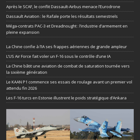
Après le SCAF, le conflit Dassault-Airbus menace l’Eurodrone
Dassault Aviation : le Rafale porte les résultats semestriels
Méga-contrats PAC-3 et Dreadnought : l’industrie d’armement en
pleine expansion
La Chine confie à l’IA ses frappes aériennes de grande ampleur
L’US Air Force fait voler un F-16 sous le contrôle d’une IA
La Chine bâtit une aviation de combat de saturation tournée vers
la sixième génération
Le KAAN P1 commence ses essais de roulage avant un premier vol
attendu fin 2026
Les F-16 turcs en Estonie illustrent le poids stratégique d’Ankara