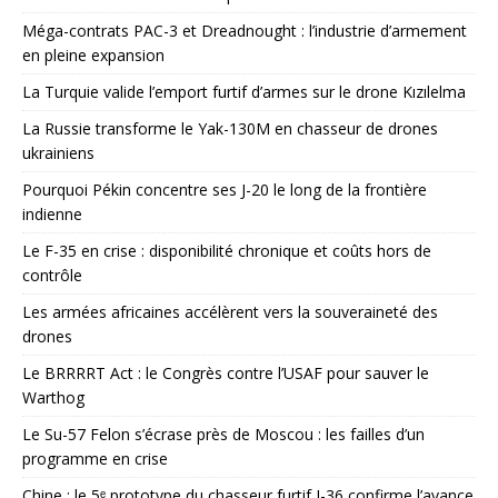
Méga-contrats PAC-3 et Dreadnought : l’industrie d’armement
en pleine expansion
La Turquie valide l’emport furtif d’armes sur le drone Kızılelma
La Russie transforme le Yak-130M en chasseur de drones
ukrainiens
Pourquoi Pékin concentre ses J-20 le long de la frontière
indienne
Le F-35 en crise : disponibilité chronique et coûts hors de
contrôle
Les armées africaines accélèrent vers la souveraineté des
drones
Le BRRRRT Act : le Congrès contre l’USAF pour sauver le
Warthog
Le Su-57 Felon s’écrase près de Moscou : les failles d’un
programme en crise
Chine : le 5ᵉ prototype du chasseur furtif J-36 confirme l’avance