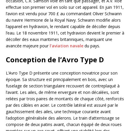
occasion, C.R. Samson vole en tant que passager, et A.V. Roe
effectue son premier vol en solo sur cet appareil. En juin 1911,
l’avion est vendu pour 700 £ au commandant Oliver Schwann
du navire Hermione de la Royal Navy. Schwann modifie alors
l’appareil en hydravion, le rendant capable de décoller depuis
l’eau. Le 18 novembre 1911, cet hydravion devient le premier à
décoller des eaux maritimes britanniques, marquant une
avancée majeure pour
l’aviation navale
du pays.
Conception de l’Avro Type D
L’Avro Type D présente une conception novatrice pour son
époque. Sa structure est principalement en bois, avec un
fuselage de section triangulaire recouvert de contreplaqué à
l’avant. Les ailes, de même envergure et non décalées, sont
reliées par trois paires de montants de chaque côté, renforcés
par des câbles en acier. Le contrôle latéral est assuré par le
gauchissement des ailes, une technique courante avant
l’adoption généralisée des ailerons. Le train d’atterrissage se
compose de deux patins avant, chacun équipé de deux roues
montées sur un axe court, offrant une stabilité lors des