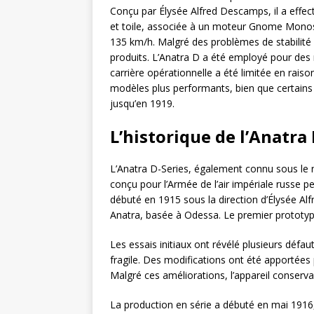
Conçu par Élysée Alfred Descamps, il a effe
et toile, associée à un moteur Gnome Monos
135 km/h. Malgré des problèmes de stabilité e
produits. L’Anatra D a été employé pour des
carrière opérationnelle a été limitée en rais
modèles plus performants, bien que certains 
jusqu’en 1919.
L’historique de l’Anatra 
L’Anatra D-Series, également connu sous le 
conçu pour l’Armée de l’air impériale russe
débuté en 1915 sous la direction d’Élysée Al
Anatra, basée à Odessa. Le premier prototyp
Les essais initiaux ont révélé plusieurs défau
fragile. Des modifications ont été apportées p
Malgré ces améliorations, l’appareil conservai
La production en série a débuté en mai 1916,