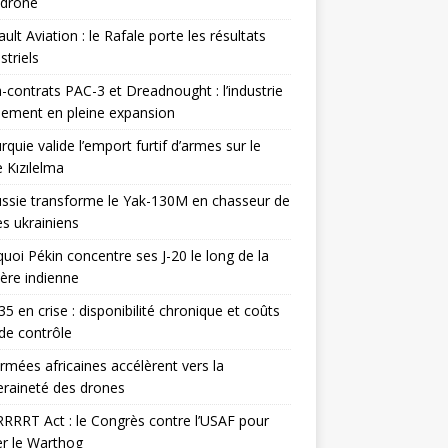
odrone
ult Aviation : le Rafale porte les résultats
triels
contrats PAC-3 et Dreadnought : l’industrie
ement en pleine expansion
rquie valide l’emport furtif d’armes sur le
 Kızılelma
ssie transforme le Yak-130M en chasseur de
s ukrainiens
uoi Pékin concentre ses J-20 le long de la
ière indienne
35 en crise : disponibilité chronique et coûts
de contrôle
rmées africaines accélèrent vers la
raineté des drones
RRRT Act : le Congrès contre l’USAF pour
r le Warthog