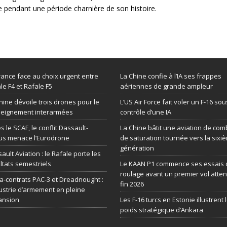
e pendant une période charnière de son histoire.
rance face au choix urgent entre
La Chine confie à l’IA ses frappes
le F4 et Rafale F5
aériennes de grande ampleur
hine dévoile trois drones pour le
L’US Air Force fait voler un F-16 sou
seignement interarmées
contrôle d’une IA
s le SCAF, le conflit Dassault-
La Chine bâtit une aviation de com
us menace l’Eurodrone
de saturation tournée vers la sixi
génération
ault Aviation : le Rafale porte les
ltats semestriels
Le KAAN P1 commence ses essais 
roulage avant un premier vol atte
-contrats PAC-3 et Dreadnought :
fin 2026
dustrie d’armement en pleine
ansion
Les F-16 turcs en Estonie illustrent 
poids stratégique d’Ankara