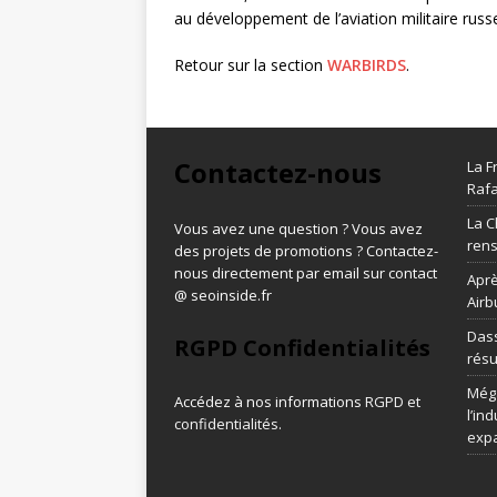
au développement de l’aviation militaire russ
Retour sur la section
WARBIRDS
.
Contactez-nous
La F
Rafa
La C
Vous avez une question ? Vous avez
ren
des projets de promotions ? Contactez-
nous directement par email sur contact
Aprè
@ seoinside.fr
Airb
Dass
RGPD Confidentialités
résu
Méga
Accédez à nos informations
RGPD et
l’in
confidentialités
.
exp