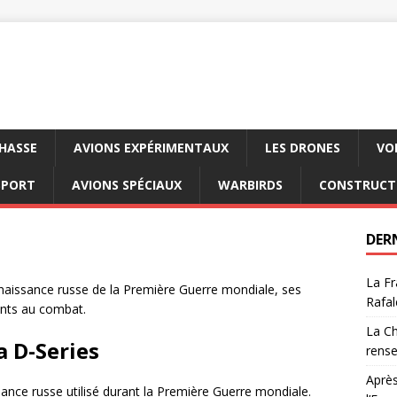
CHASSE
AVIONS EXPÉRIMENTAUX
LES DRONES
VO
SPORT
AVIONS SPÉCIAUX
WARBIRDS
CONSTRUCT
DER
La Fr
nnaissance russe de la Première Guerre mondiale, ses
Rafal
nts au combat.
La Ch
a D-Series
rens
Après
sance russe utilisé durant la Première Guerre mondiale.