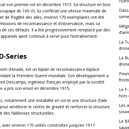
l’Eur
ctué son premier vol en décembre 1915. Sa structure en bois
Dassa
oupape de 100 ch, lui conférait une vitesse maximale de
semes
t de fragilité des ailes, environ 170 exemplaires ont été
 missions de reconnaissance et d’observation, mais sa
Méga-
on de ses défauts. Il a été progressivement remplacé par des
d’arm
appareils aient continué à servir pour l’entraînement
La Tu
drone
D-Series
La Ru
drone
nom d’Anade, est un biplan de reconnaissance biplace
Pourq
 pendant la Première Guerre mondiale. Son développement a
front
fred Descamps, ingénieur français employé par la société
e a pris son envol en décembre 1915.
Le F-
hors 
ts, notamment une instabilité en vol et une structure d’aile
Les a
our améliorer le centre de gravité et renforcer la structure.
souve
t des faiblesses structurelles.
Le BR
 avec environ 170 unités construites jusqu’en 1917.
sauve