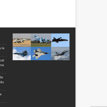
s le
bat
ème
de
ndu
le