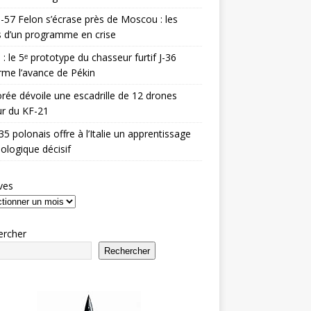
-57 Felon s’écrase près de Moscou : les
es d’un programme en crise
 : le 5ᵉ prototype du chasseur furtif J-36
rme l’avance de Pékin
rée dévoile une escadrille de 12 drones
r du KF-21
35 polonais offre à l’Italie un apprentissage
ologique décisif
ves
ercher
Rechercher