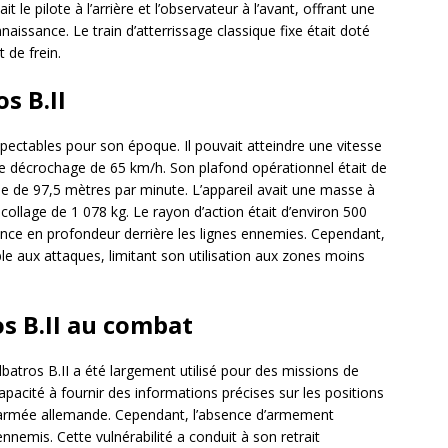
 le pilote à l’arrière et l’observateur à l’avant, offrant une
naissance. Le train d’atterrissage classique fixe était doté
t de frein.
s B.II
spectables pour son époque. Il pouvait atteindre une vitesse
e décrochage de 65 km/h. Son plafond opérationnel était de
e de 97,5 mètres par minute. L’appareil avait une masse à
llage de 1 078 kg. Le rayon d’action était d’environ 500
ce en profondeur derrière les lignes ennemies. Cependant,
le aux attaques, limitant son utilisation aux zones moins
os B.II au combat
batros B.II a été largement utilisé pour des missions de
capacité à fournir des informations précises sur les positions
l’armée allemande. Cependant, l’absence d’armement
nnemis. Cette vulnérabilité a conduit à son retrait