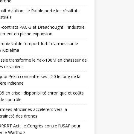
odrone
ult Aviation : le Rafale porte les résultats
triels
contrats PAC-3 et Dreadnought : l’industrie
ement en pleine expansion
rquie valide l’emport furtif d’armes sur le
 Kızılelma
ssie transforme le Yak-130M en chasseur de
s ukrainiens
uoi Pékin concentre ses J-20 le long de la
ière indienne
35 en crise : disponibilité chronique et coûts
de contrôle
rmées africaines accélèrent vers la
raineté des drones
RRRT Act : le Congrès contre l’USAF pour
r le Warthog