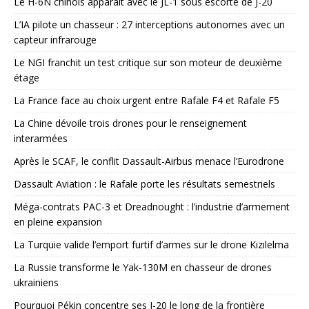
Le H-6N chinois apparaît avec le JL-1 sous escorte de J-20
L’IA pilote un chasseur : 27 interceptions autonomes avec un
capteur infrarouge
Le NGI franchit un test critique sur son moteur de deuxième
étage
La France face au choix urgent entre Rafale F4 et Rafale F5
La Chine dévoile trois drones pour le renseignement
interarmées
Après le SCAF, le conflit Dassault-Airbus menace l’Eurodrone
Dassault Aviation : le Rafale porte les résultats semestriels
Méga-contrats PAC-3 et Dreadnought : l’industrie d’armement
en pleine expansion
La Turquie valide l’emport furtif d’armes sur le drone Kızılelma
La Russie transforme le Yak-130M en chasseur de drones
ukrainiens
Pourquoi Pékin concentre ses J-20 le long de la frontière