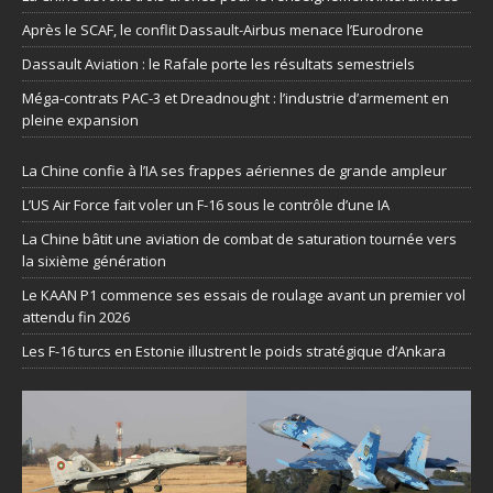
Après le SCAF, le conflit Dassault-Airbus menace l’Eurodrone
Dassault Aviation : le Rafale porte les résultats semestriels
Méga-contrats PAC-3 et Dreadnought : l’industrie d’armement en
pleine expansion
La Chine confie à l’IA ses frappes aériennes de grande ampleur
L’US Air Force fait voler un F-16 sous le contrôle d’une IA
La Chine bâtit une aviation de combat de saturation tournée vers
la sixième génération
Le KAAN P1 commence ses essais de roulage avant un premier vol
attendu fin 2026
Les F-16 turcs en Estonie illustrent le poids stratégique d’Ankara