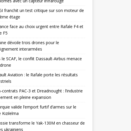
omes avec un capteur infrarouge
I franchit un test critique sur son moteur de
ième étage
ance face au choix urgent entre Rafale F4 et
e F5
ine dévoile trois drones pour le
eignement interarmées
 le SCAF, le conflit Dassault-Airbus menace
odrone
ult Aviation : le Rafale porte les résultats
triels
contrats PAC-3 et Dreadnought : l’industrie
ement en pleine expansion
rquie valide l’emport furtif d’armes sur le
 Kızılelma
ssie transforme le Yak-130M en chasseur de
s ukrainiens