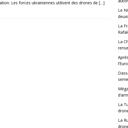
auton
ation. Les forces ukrainiennes utilisent des drones de
[…]
Le NG
deux
La Fr
Rafal
La Ch
rens
Après
l’Eur
Dassa
semes
Méga-
d’arm
La Tu
drone
La Ru
drone