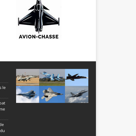
s le
bat
ème
de
ndu