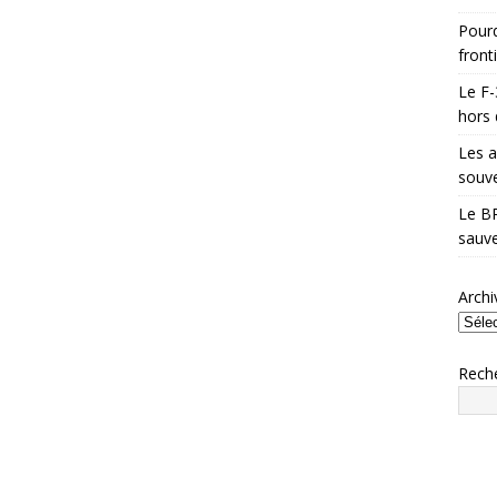
Pourq
front
Le F-
hors 
Les a
souve
Le BR
sauve
Archi
Rech