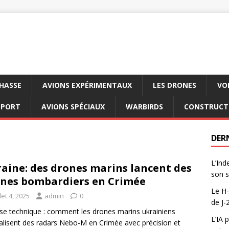
CHASSE
AVIONS EXPÉRIMENTAUX
LES DRONES
VO
SPORT
AVIONS SPÉCIAUX
WARBIRDS
CONSTRUCT
DER
L’Ind
aine: des drones marins lancent des
son s
nes bombardiers en Crimée
Le H-
llet 4, 2025
admin
0
de J-
se technique : comment les drones marins ukrainiens
L’IA 
alisent des radars Nebo-M en Crimée avec précision et