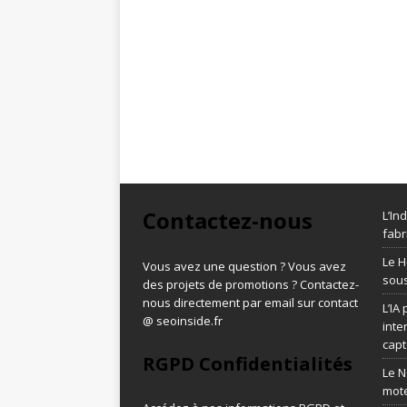
Contactez-nous
L’In
fabr
Le H
Vous avez une question ? Vous avez
sous
des projets de promotions ? Contactez-
nous directement par email sur contact
L’IA
@ seoinside.fr
inte
capt
RGPD Confidentialités
Le N
mot