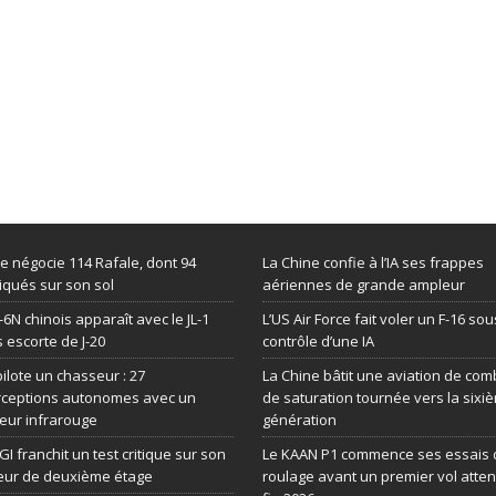
de négocie 114 Rafale, dont 94
La Chine confie à l’IA ses frappes
iqués sur son sol
aériennes de grande ampleur
-6N chinois apparaît avec le JL-1
L’US Air Force fait voler un F-16 sou
 escorte de J-20
contrôle d’une IA
 pilote un chasseur : 27
La Chine bâtit une aviation de com
rceptions autonomes avec un
de saturation tournée vers la sixi
eur infrarouge
génération
GI franchit un test critique sur son
Le KAAN P1 commence ses essais 
eur de deuxième étage
roulage avant un premier vol atte