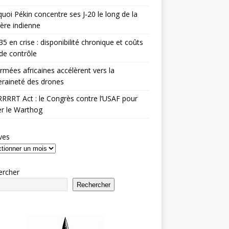
uoi Pékin concentre ses J-20 le long de la
ière indienne
35 en crise : disponibilité chronique et coûts
de contrôle
rmées africaines accélèrent vers la
raineté des drones
RRRT Act : le Congrès contre l’USAF pour
r le Warthog
ves
ercher
Rechercher