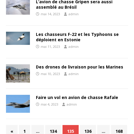
L’avion de chasse Gripen sera aussi
assemblé au Brésil
mai 14, 2023
admin
Les chasseurs F-22 et les Typhoons se
déploient en Estonie
mai 11, 2023
admin
Des drones de livraison pour les Marines
mai 10, 2023
admin
Faire un vol en avion de chasse Rafale
mai 4, 2023
admin
«
1
…
134
135
136
…
168