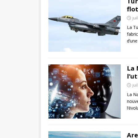
Tur
flo
jui
La Tu
fabri
d’une
La 
l’ut
jui
La Na
nouve
l’évo
Are