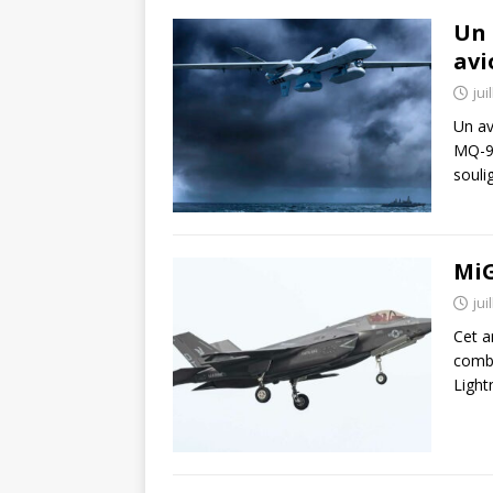
Un 
avi
jui
Un av
MQ-9 
souli
MiG
jui
Cet a
comba
Light