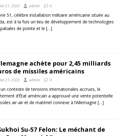
llet 21, 2023
admin
0
ne 51, célèbre installation militaire américaine située au
a, est à la fois un lieu de développement de technologies
patiales de pointe et le
[…]
llemagne achète pour 2,45 milliards
uros de missiles américains
llet 21, 2023
admin
0
un contexte de tensions internationales accrues, le
tement d’État américain a approuvé une vente potentielle
ssiles air-air et de matériel connexe à l’Allemagne
[…]
Sukhoi Su-57 Felon: Le méchant de