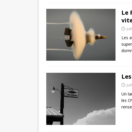
Le 
vit
jui
Les a
super
domma
Les
jui
Un la
les O
rense