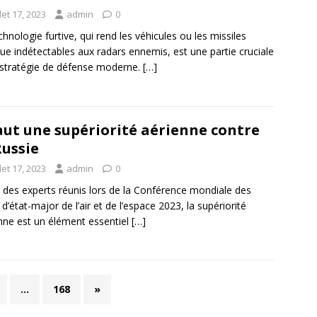
llet 17, 2023
admin
0
chnologie furtive, qui rend les véhicules ou les missiles
ue indétectables aux radars ennemis, est une partie cruciale
 stratégie de défense moderne.
[…]
faut une supériorité aérienne contre
Russie
llet 17, 2023
admin
0
 des experts réunis lors de la Conférence mondiale des
 d’état-major de l’air et de l’espace 2023, la supériorité
nne est un élément essentiel
[…]
…
168
»