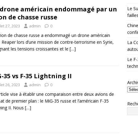
drone américain endommagé par un
Le Su
faill
on de chasse russe
Chine
llet 27, 2023
admin
0
confi
ion de chasse russe a endommagé un drone américain
Reaper lors d’une mission de contre-terrorisme en Syrie,
La Co
gnant les tensions croissantes et le
[…]
autou
Le F-
techn
-35 vs F-35 Lightning II
Archi
llet 26, 2023
admin
0
rticle vise à établir une comparaison entre deux avions de
t de premier plan : le MiG-35 russe et l’américain F-35
Rech
ning II. Nous
[…]