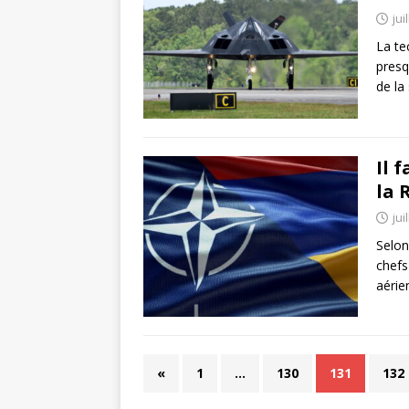
jui
La te
presq
de la
Il 
la 
jui
Selon
chefs
aérie
«
1
…
130
131
132