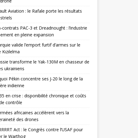
odrone
ult Aviation : le Rafale porte les résultats
triels
contrats PAC-3 et Dreadnought : l’industrie
ement en pleine expansion
rquie valide l’emport furtif d’armes sur le
 Kızılelma
ssie transforme le Yak-130M en chasseur de
s ukrainiens
uoi Pékin concentre ses J-20 le long de la
ière indienne
35 en crise : disponibilité chronique et coûts
de contrôle
rmées africaines accélèrent vers la
raineté des drones
RRRT Act : le Congrès contre l’USAF pour
r le Warthog