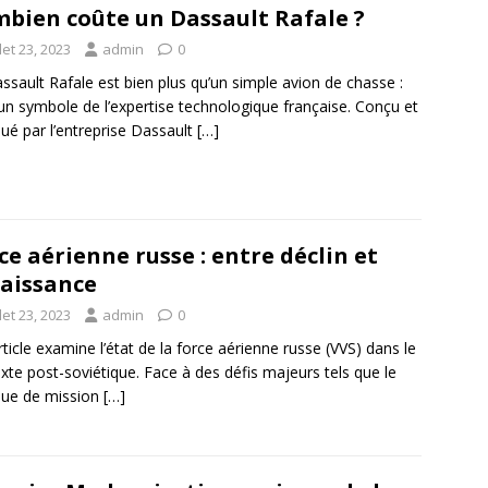
bien coûte un Dassault Rafale ?
llet 23, 2023
admin
0
ssault Rafale est bien plus qu’un simple avion de chasse :
 un symbole de l’expertise technologique française. Conçu et
qué par l’entreprise Dassault
[…]
ce aérienne russe : entre déclin et
aissance
llet 23, 2023
admin
0
rticle examine l’état de la force aérienne russe (VVS) dans le
xte post-soviétique. Face à des défis majeurs tels que le
ue de mission
[…]