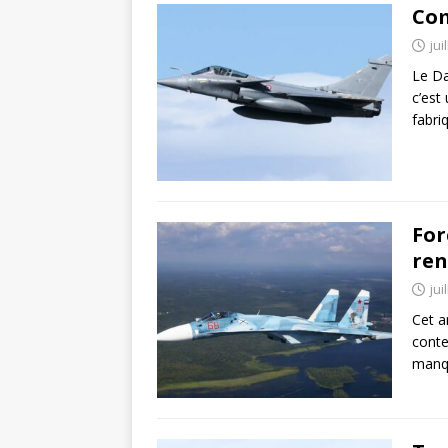
Com
jui
Le Da
c’est
fabri
For
ren
jui
Cet a
conte
manq