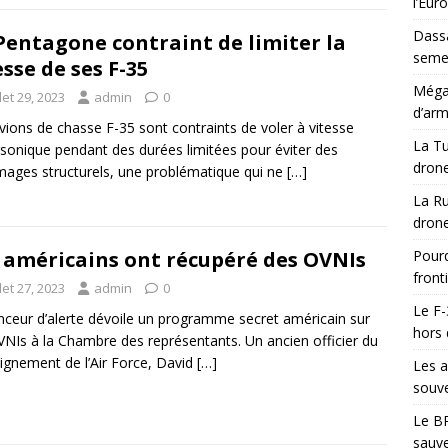
l’Eur
Dassa
Pentagone contraint de limiter la
semes
esse de ses F-35
Méga-
llet 29, 2023
admin
0
d’arm
vions de chasse F-35 sont contraints de voler à vitesse
La Tu
sonique pendant des durées limitées pour éviter des
drone
ges structurels, une problématique qui ne
[…]
La Ru
drone
Pourq
 américains ont récupéré des OVNIs
front
llet 27, 2023
admin
0
Le F-
nceur d’alerte dévoile un programme secret américain sur
hors 
VNIs à la Chambre des représentants. Un ancien officier du
ignement de l’Air Force, David
[…]
Les a
souve
Le BR
sauve