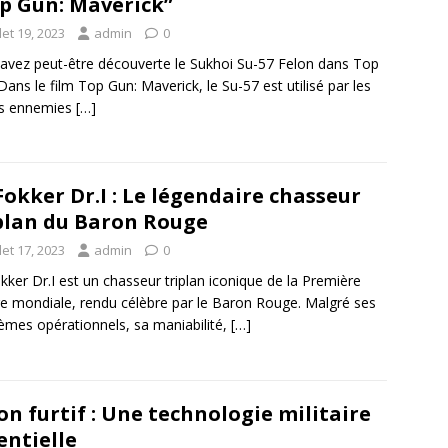
p Gun: Maverick”
llet 19, 2023
admin
0
avez peut-être découverte le Sukhoi Su-57 Felon dans Top
Dans le film Top Gun: Maverick, le Su-57 est utilisé par les
es ennemies
[…]
Fokker Dr.I : Le légendaire chasseur
plan du Baron Rouge
llet 17, 2023
admin
0
kker Dr.I est un chasseur triplan iconique de la Première
e mondiale, rendu célèbre par le Baron Rouge. Malgré ses
èmes opérationnels, sa maniabilité,
[…]
on furtif : Une technologie militaire
entielle