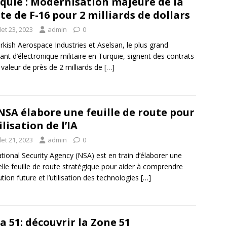
quie : Modernisation majeure de la
tte de F-16 pour 2 milliards de dollars
llet 23, 2023
admin
0
rkish Aerospace Industries et Aselsan, le plus grand
cant d’électronique militaire en Turquie, signent des contrats
 valeur de près de 2 milliards de
[…]
NSA élabore une feuille de route pour
ilisation de l’IA
llet 21, 2023
admin
0
tional Security Agency (NSA) est en train d’élaborer une
lle feuille de route stratégique pour aider à comprendre
lution future et l’utilisation des technologies
[…]
a 51: découvrir la Zone 51