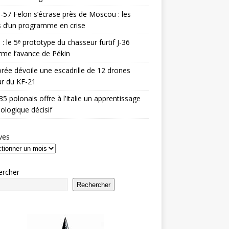
-57 Felon s’écrase près de Moscou : les
es d’un programme en crise
 : le 5ᵉ prototype du chasseur furtif J-36
rme l’avance de Pékin
rée dévoile une escadrille de 12 drones
r du KF-21
35 polonais offre à l’Italie un apprentissage
ologique décisif
ves
ercher
Rechercher