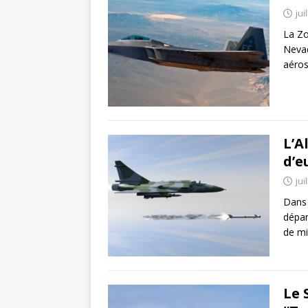
jui
La Zo
Nevad
aéros
L’A
d’e
jui
Dans 
dépar
de mi
Le 