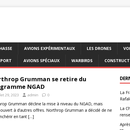
CHASSE
AVIONS EXPÉRIMENTAUX
LES DRONES
VO
SPORT
AVIONS SPÉCIAUX
WARBIRDS
CONSTRUCT
throp Grumman se retire du
DER
ogramme NGAD
La Fr
llet 29, 2023
admin
0
Rafal
rop Grumman décline la mise à niveau du NGAD, mais
La Ch
 ouvert à d’autres offres. Northrop Grumman a décidé de ne
rens
nchérir en tant
[…]
Après