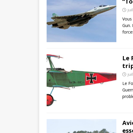
“To
jui
Vous 
Gun. 
forc
Le 
tri
jui
Le Fo
Guerr
probl
Avi
ess