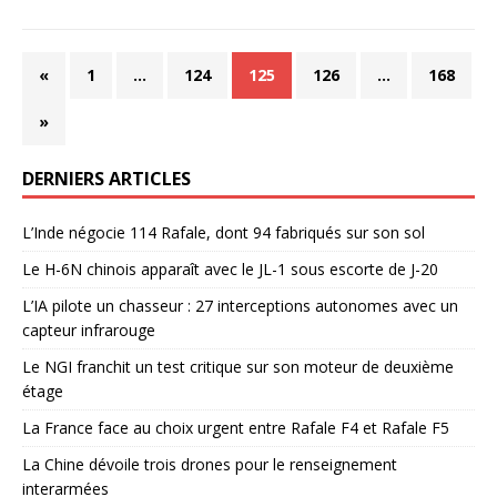
«
1
…
124
125
126
…
168
»
DERNIERS ARTICLES
L’Inde négocie 114 Rafale, dont 94 fabriqués sur son sol
Le H-6N chinois apparaît avec le JL-1 sous escorte de J-20
L’IA pilote un chasseur : 27 interceptions autonomes avec un
capteur infrarouge
Le NGI franchit un test critique sur son moteur de deuxième
étage
La France face au choix urgent entre Rafale F4 et Rafale F5
La Chine dévoile trois drones pour le renseignement
interarmées