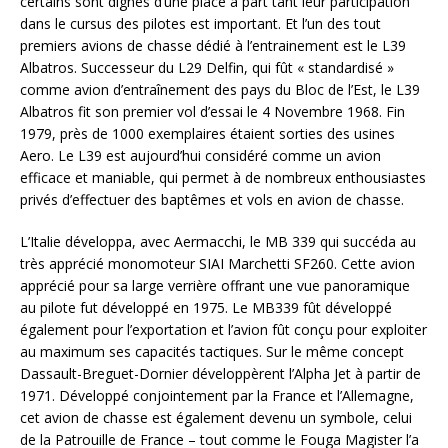
certains sont dignes d’une place à part tant leur participation
dans le cursus des pilotes est important. Et l’un des tout
premiers avions de chasse dédié à l’entrainement est le L39
Albatros. Successeur du L29 Delfin, qui fût « standardisé »
comme avion d’entraînement des pays du Bloc de l’Est, le L39
Albatros fit son premier vol d’essai le 4 Novembre 1968. Fin
1979, près de 1000 exemplaires étaient sorties des usines
Aero. Le L39 est aujourd’hui considéré comme un avion
efficace et maniable, qui permet à de nombreux enthousiastes
privés d’effectuer des baptêmes et vols en avion de chasse.
L’Italie développa, avec Aermacchi, le MB 339 qui succéda au
très apprécié monomoteur SIAI Marchetti SF260. Cette avion
apprécié pour sa large verrière offrant une vue panoramique
au pilote fut développé en 1975. Le MB339 fût développé
également pour l’exportation et l’avion fût conçu pour exploiter
au maximum ses capacités tactiques. Sur le même concept
Dassault-Breguet-Dornier développèrent l’Alpha Jet à partir de
1971. Développé conjointement par la France et l’Allemagne,
cet avion de chasse est également devenu un symbole, celui
de la Patrouille de France – tout comme le Fouga Magister l’a