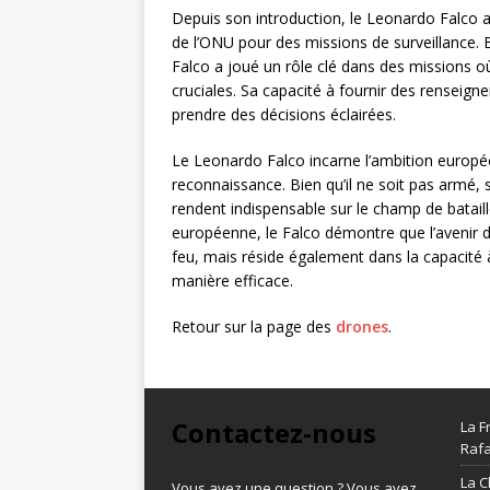
Depuis son introduction, le Leonardo Falco a
de l’ONU pour des missions de surveillance. B
Falco a joué un rôle clé dans des missions où
cruciales. Sa capacité à fournir des renseign
prendre des décisions éclairées.
Le Leonardo Falco incarne l’ambition europ
reconnaissance. Bien qu’il ne soit pas armé, 
rendent indispensable sur le champ de batail
européenne, le Falco démontre que l’avenir de
feu, mais réside également dans la capacité à
manière efficace.
Retour sur la page des
drones
.
Contactez-nous
La F
Rafa
La C
Vous avez une question ? Vous avez