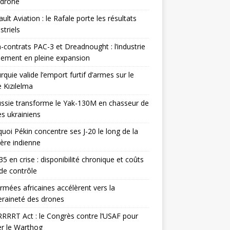
odrone
ult Aviation : le Rafale porte les résultats
triels
contrats PAC-3 et Dreadnought : l’industrie
ement en pleine expansion
rquie valide l’emport furtif d’armes sur le
 Kızılelma
ssie transforme le Yak-130M en chasseur de
s ukrainiens
uoi Pékin concentre ses J-20 le long de la
ière indienne
35 en crise : disponibilité chronique et coûts
de contrôle
rmées africaines accélèrent vers la
raineté des drones
RRRT Act : le Congrès contre l’USAF pour
r le Warthog