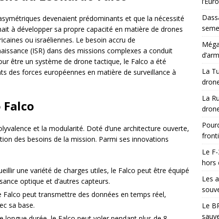
l’Eur
Dassa
ts asymétriques devenaient prédominants et que la nécessité
semes
chait à développer sa propre capacité en matière de drones
caines ou israéliennes. Le besoin accru de
Méga-
naissance (ISR) dans des missions complexes a conduit
d’arm
ur être un système de drone tactique, le Falco a été
La Tu
ts des forces européennes en matière de surveillance à
drone
La Ru
 Falco
drone
Pourq
lyvalence et la modularité. Doté d’une architecture ouverte,
front
ction des besoins de la mission. Parmi ses innovations
Le F-
hors 
illir une variété de charges utiles, le Falco peut être équipé
Les a
sance optique et d’autres capteurs.
souve
Falco peut transmettre des données en temps réel,
vec sa base.
Le BR
sauve
 longue durée, le Falco peut voler pendant plus de 8