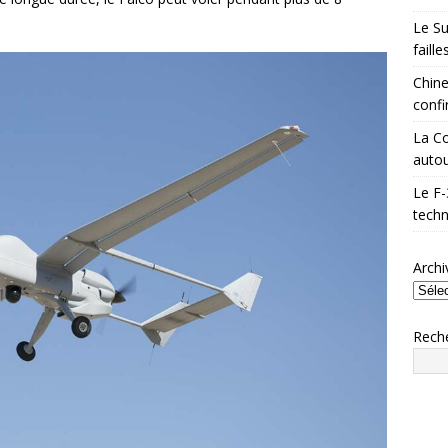
Le Su
faill
Chine
confi
La Co
autou
Le F-
techn
Archi
Rech