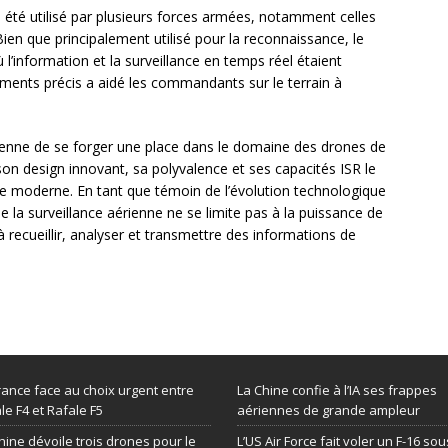
 été utilisé par plusieurs forces armées, notamment celles
ien que principalement utilisé pour la reconnaissance, le
 l’information et la surveillance en temps réel étaient
ements précis a aidé les commandants sur le terrain à
éenne de se forger une place dans le domaine des drones de
son design innovant, sa polyvalence et ses capacités ISR le
le moderne. En tant que témoin de l’évolution technologique
 la surveillance aérienne ne se limite pas à la puissance de
 recueillir, analyser et transmettre des informations de
rance face au choix urgent entre
La Chine confie à l’IA ses frappes
le F4 et Rafale F5
aériennes de grande ampleur
hine dévoile trois drones pour le
L’US Air Force fait voler un F-16 sou