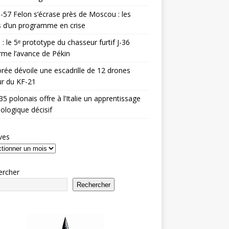
-57 Felon s’écrase près de Moscou : les
es d’un programme en crise
 : le 5ᵉ prototype du chasseur furtif J-36
rme l’avance de Pékin
rée dévoile une escadrille de 12 drones
r du KF-21
35 polonais offre à l’Italie un apprentissage
ologique décisif
ves
ercher
Rechercher