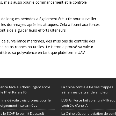
ts, mais aussi pour le commandement et le contrôle
 de longues périodes a également été utile pour surveiller
uer les dommages après les attaques. Cela a fourni aux forces
nt aidé à guider leurs efforts ultérieurs.
s de surveillance maritimes, des missions de contrôle des
 de catastrophes naturelles. Le Heron a prouvé sa valeur
ibilité et sa polyvalence en tant que plateforme UAV.
rance face au choix urgent entre
La Chine confie à l’IA ses frappes
le F4 et Rafale F5
aériennes de grande ampleur
hine dévoile trois drones pour le
L’US Air Force fait voler un F-16 sou
seignement interarmées
contrôle d’une IA
s le SCAF, le conflit Dassault-
La Chine bâtit une aviation de com