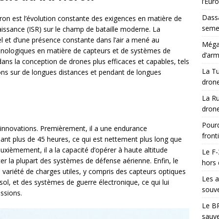
l’Eur
Dassa
eron est l’évolution constante des exigences en matière de
semes
issance (ISR) sur le champ de bataille moderne. La
l et d’une présence constante dans l’air a mené au
Méga-
nologiques en matière de capteurs et de systèmes de
d’arm
ns la conception de drones plus efficaces et capables, tels
La Tu
ns sur de longues distances et pendant de longues
drone
La Ru
n
drone
Pourq
 innovations. Premièrement, il a une endurance
front
dant plus de 45 heures, ce qui est nettement plus long que
ièmement, il a la capacité d’opérer à haute altitude
Le F-
iter la plupart des systèmes de défense aérienne. Enfin, le
hors 
variété de charges utiles, y compris des capteurs optiques
Les a
sol, et des systèmes de guerre électronique, ce qui lui
souve
ssions.
Le BR
sauve