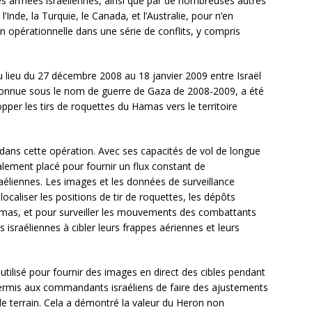
ces armées israéliennes, ainsi que par de nombreuses autres
Inde, la Turquie, le Canada, et l’Australie, pour n’en
 opérationnelle dans une série de conflits, y compris
eu lieu du 27 décembre 2008 au 18 janvier 2009 entre Israël
 connue sous le nom de guerre de Gaza de 2008-2009, a été
topper les tirs de roquettes du Hamas vers le territoire
f dans cette opération. Avec ses capacités de vol de longue
éalement placé pour fournir un flux constant de
éliennes. Les images et les données de surveillance
 localiser les positions de tir de roquettes, les dépôts
amas, et pour surveiller les mouvements des combattants
 israéliennes à cibler leurs frappes aériennes et leurs
tilisé pour fournir des images en direct des cibles pendant
 permis aux commandants israéliens de faire des ajustements
 le terrain. Cela a démontré la valeur du Heron non