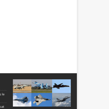
s le
bat