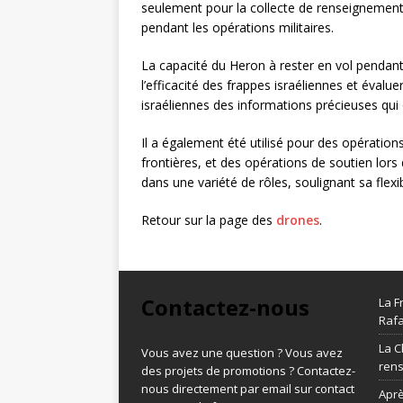
seulement pour la collecte de renseignemen
pendant les opérations militaires.
La capacité du Heron à rester en vol pendant
l’efficacité des frappes israéliennes et éval
israéliennes des informations précieuses qui o
Il a également été utilisé pour des opération
frontières, et des opérations de soutien lors
dans une variété de rôles, soulignant sa flex
Retour sur la page des
drones
.
Contactez-nous
La F
Rafa
La C
Vous avez une question ? Vous avez
ren
des projets de promotions ? Contactez-
nous directement par email sur contact
Aprè