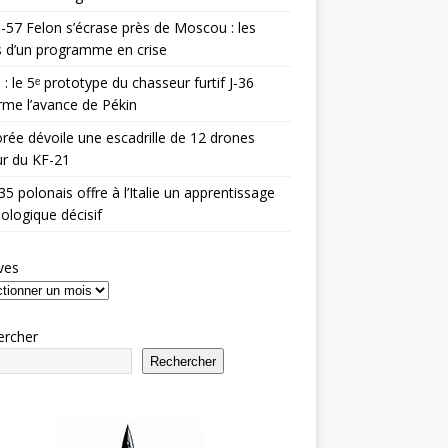
-57 Felon s’écrase près de Moscou : les
es d’un programme en crise
 : le 5ᵉ prototype du chasseur furtif J-36
rme l’avance de Pékin
rée dévoile une escadrille de 12 drones
r du KF-21
35 polonais offre à l’Italie un apprentissage
ologique décisif
ves
ercher
Rechercher