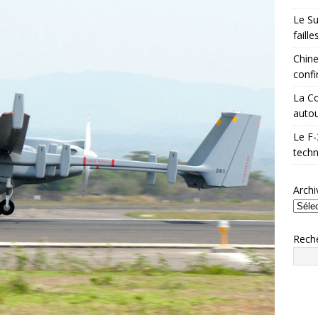
Le Su
faill
Chine
confi
La Co
autou
Le F-
techn
Archi
Rech