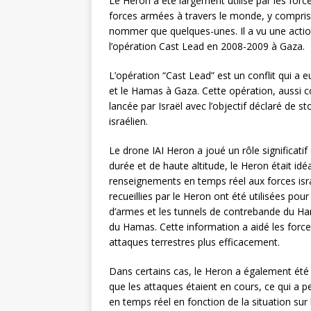
Le Heron a été largement utilisé par les for
forces armées à travers le monde, y compris l’
nommer que quelques-unes. Il a vu une action
l’opération Cast Lead en 2008-2009 à Gaza.
L’opération “Cast Lead” est un conflit qui a 
et le Hamas à Gaza. Cette opération, aussi
lancée par Israël avec l’objectif déclaré de s
israélien.
Le drone IAI Heron a joué un rôle significati
durée et de haute altitude, le Heron était id
renseignements en temps réel aux forces isra
recueillies par le Heron ont été utilisées pour
d’armes et les tunnels de contrebande du H
du Hamas. Cette information a aidé les forces
attaques terrestres plus efficacement.
Dans certains cas, le Heron a également été u
que les attaques étaient en cours, ce qui a
en temps réel en fonction de la situation sur