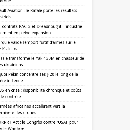
odrone
ult Aviation : le Rafale porte les résultats
triels
contrats PAC-3 et Dreadnought : l’industrie
ement en pleine expansion
rquie valide l’emport furtif d’armes sur le
 Kızılelma
ssie transforme le Yak-130M en chasseur de
s ukrainiens
uoi Pékin concentre ses J-20 le long de la
ière indienne
35 en crise : disponibilité chronique et coûts
de contrôle
rmées africaines accélèrent vers la
raineté des drones
RRRT Act : le Congrès contre l’USAF pour
r le Warthog