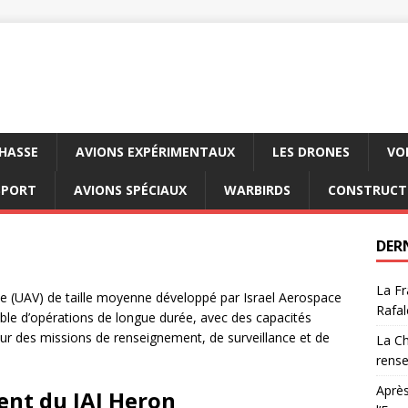
CHASSE
AVIONS EXPÉRIMENTAUX
LES DRONES
VO
SPORT
AVIONS SPÉCIAUX
WARBIRDS
CONSTRUCT
DER
La Fr
ote (UAV) de taille moyenne développé par Israel Aerospace
Rafal
pable d’opérations de longue durée, avec des capacités
ur des missions de renseignement, de surveillance et de
La Ch
rens
Après
ent du IAI Heron