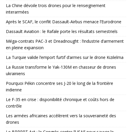
La Chine dévoile trois drones pour le renseignement
interarmées
Après le SCAF, le conflit Dassault-Airbus menace l’Eurodrone
Dassault Aviation : le Rafale porte les résultats semestriels
Méga-contrats PAC-3 et Dreadnought : l’industrie d’armement
en pleine expansion
La Turquie valide l’emport furtif d’armes sur le drone Kızılelma
La Russie transforme le Yak-130M en chasseur de drones
ukrainiens
Pourquoi Pékin concentre ses J-20 le long de la frontière
indienne
Le F-35 en crise : disponibilité chronique et coûts hors de
contrôle
Les armées africaines accélèrent vers la souveraineté des
drones
Le BRRRRT Act : le Congrès contre l’USAF pour sauver le