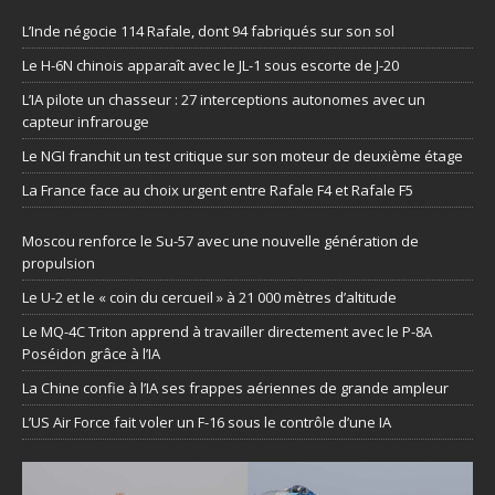
L’Inde négocie 114 Rafale, dont 94 fabriqués sur son sol
Le H-6N chinois apparaît avec le JL-1 sous escorte de J-20
L’IA pilote un chasseur : 27 interceptions autonomes avec un
capteur infrarouge
Le NGI franchit un test critique sur son moteur de deuxième étage
La France face au choix urgent entre Rafale F4 et Rafale F5
Moscou renforce le Su-57 avec une nouvelle génération de
propulsion
Le U-2 et le « coin du cercueil » à 21 000 mètres d’altitude
Le MQ-4C Triton apprend à travailler directement avec le P-8A
Poséidon grâce à l’IA
La Chine confie à l’IA ses frappes aériennes de grande ampleur
L’US Air Force fait voler un F-16 sous le contrôle d’une IA