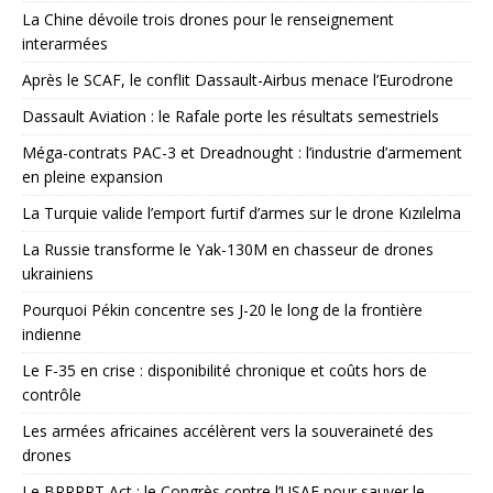
La Chine dévoile trois drones pour le renseignement
interarmées
Après le SCAF, le conflit Dassault-Airbus menace l’Eurodrone
Dassault Aviation : le Rafale porte les résultats semestriels
Méga-contrats PAC-3 et Dreadnought : l’industrie d’armement
en pleine expansion
La Turquie valide l’emport furtif d’armes sur le drone Kızılelma
La Russie transforme le Yak-130M en chasseur de drones
ukrainiens
Pourquoi Pékin concentre ses J-20 le long de la frontière
indienne
Le F-35 en crise : disponibilité chronique et coûts hors de
contrôle
Les armées africaines accélèrent vers la souveraineté des
drones
Le BRRRRT Act : le Congrès contre l’USAF pour sauver le