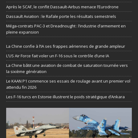
Après le SCAF, le conflit Dassault-Airbus menace l’Eurodrone
Dassault Aviation : le Rafale porte les résultats semestriels
Méga-contrats PAC-3 et Dreadnought : l’industrie d’armement en
pleine expansion
La Chine confie à l’IA ses frappes aériennes de grande ampleur
L’US Air Force fait voler un F-16 sous le contrôle d’une IA
La Chine bâtit une aviation de combat de saturation tournée vers
la sixième génération
Le KAAN P1 commence ses essais de roulage avant un premier vol
attendu fin 2026
Les F-16 turcs en Estonie illustrent le poids stratégique d’Ankara