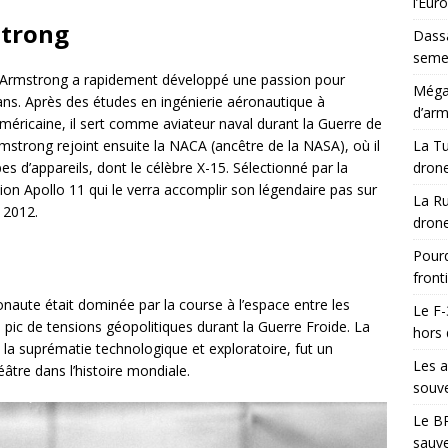
l’Eur
strong
Dassa
semes
 Armstrong a rapidement développé une passion pour
Méga-
6 ans. Après des études en ingénierie aéronautique à
d’arm
américaine, il sert comme aviateur naval durant la Guerre de
mstrong rejoint ensuite la NACA (ancêtre de la NASA), où il
La Tu
pes d’appareils, dont le célèbre X-15. Sélectionné par la
drone
on Apollo 11 qui le verra accomplir son légendaire pas sur
La Ru
t 2012.
drone
Pourq
front
aute était dominée par la course à l’espace entre les
Le F-
 pic de tensions géopolitiques durant la Guerre Froide. La
hors 
 la suprématie technologique et exploratoire, fut un
Les a
âtre dans l’histoire mondiale.
souve
Le BR
sauve