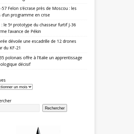
-57 Felon s’écrase près de Moscou : les
es d’un programme en crise
 : le 5ᵉ prototype du chasseur furtif J-36
rme l’avance de Pékin
rée dévoile une escadrille de 12 drones
r du KF-21
35 polonais offre à l’Italie un apprentissage
ologique décisif
ves
ercher
Rechercher