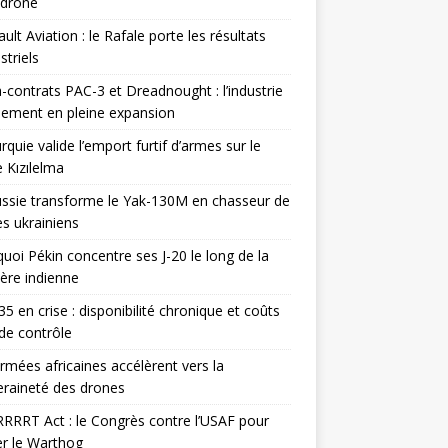
odrone
ult Aviation : le Rafale porte les résultats
triels
contrats PAC-3 et Dreadnought : l’industrie
ement en pleine expansion
rquie valide l’emport furtif d’armes sur le
 Kızılelma
ssie transforme le Yak-130M en chasseur de
s ukrainiens
uoi Pékin concentre ses J-20 le long de la
ière indienne
35 en crise : disponibilité chronique et coûts
de contrôle
rmées africaines accélèrent vers la
raineté des drones
RRRT Act : le Congrès contre l’USAF pour
r le Warthog