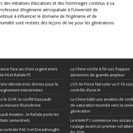
rs des initiatives éducatives et des hommages continus à sa
Professeur d’ingénierie aérospatiale à l’Université de
ontinué à influencer le domaine de l’ingénierie et de
humilité sont restées des leçons de vie pour les générations
rance face au choix urgent entre
La Chine confie à l’IA ses frappes
le F4 et Rafale F5
aériennes de grande ampleur
hine dévoile trois drones pour le
L’US Air Force fait voler un F-16 sou
seignement interarmées
contrôle d’une IA
s le SCAF, le conflit Dassault-
La Chine bâtit une aviation de com
us menace l’Eurodrone
de saturation tournée vers la sixi
génération
ault Aviation : le Rafale porte les
ltats semestriels
Le KAAN P1 commence ses essais 
roulage avant un premier vol atte
-contrats PAC-3 et Dreadnought :
fin 2026