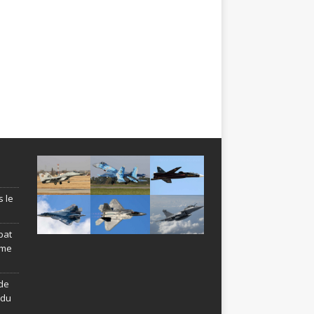
s le
bat
ème
de
ndu