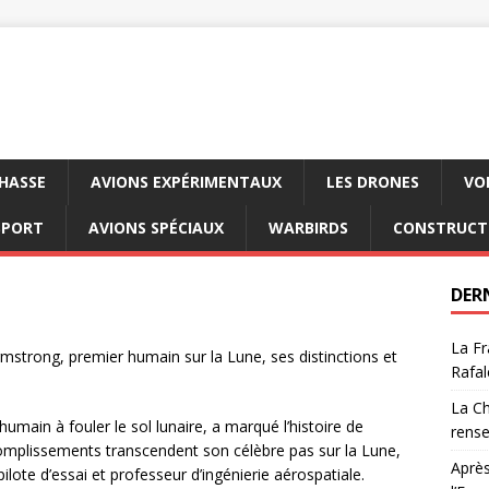
CHASSE
AVIONS EXPÉRIMENTAUX
LES DRONES
VO
SPORT
AVIONS SPÉCIAUX
WARBIRDS
CONSTRUCT
DER
La Fr
Armstrong, premier humain sur la Lune, ses distinctions et
Rafal
La Ch
umain à fouler le sol lunaire, a marqué l’histoire de
rens
accomplissements transcendent son célèbre pas sur la Lune,
Après
lote d’essai et professeur d’ingénierie aérospatiale.