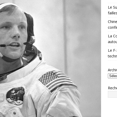
Le Su
faill
Chine
confi
La Co
autou
Le F-
techn
Archi
Rech