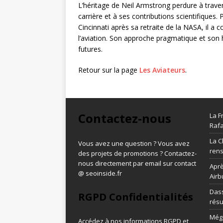
L’héritage de Neil Armstrong perdure à trave
carrière et à ses contributions scientifiques. 
Cincinnati après sa retraite de la NASA, il a c
l’aviation. Son approche pragmatique et son 
futures.
Retour sur la page
Les Aviateurs
.
Contactez-nous
La F
Rafa
La C
Vous avez une question ? Vous avez
ren
des projets de promotions ? Contactez-
nous directement par email sur contact
Aprè
@ seoinside.fr
Airb
Dass
RGPD Confidentialités
résu
Méga
Accédez à nos informations
RGPD et