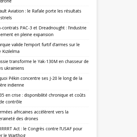
odrone
ult Aviation : le Rafale porte les résultats
triels
contrats PAC-3 et Dreadnought : l’industrie
ement en pleine expansion
rquie valide l’emport furtif d’armes sur le
 Kızılelma
ssie transforme le Yak-130M en chasseur de
s ukrainiens
uoi Pékin concentre ses J-20 le long de la
ière indienne
35 en crise : disponibilité chronique et coûts
de contrôle
rmées africaines accélèrent vers la
raineté des drones
RRRT Act : le Congrès contre l’USAF pour
r le Warthog