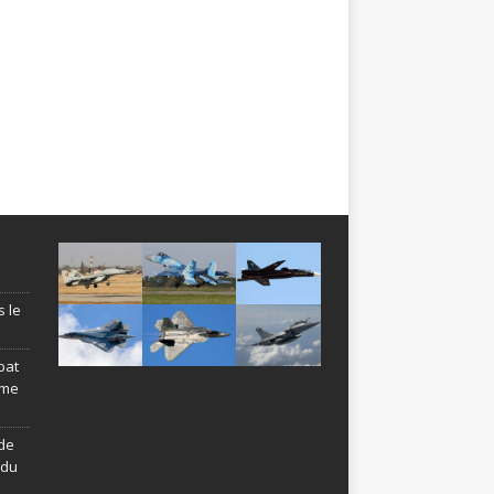
s le
bat
ème
de
ndu