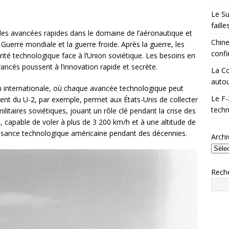
Le Su
faill
es avancées rapides dans le domaine de l’aéronautique et
Chine
uerre mondiale et la guerre froide. Après la guerre, les
confi
rité technologique face à l’Union soviétique. Les besoins en
ncés poussent à l’innovation rapide et secrète.
La Co
autou
on internationale, où chaque avancée technologique peut
Le F-
ment du U-2, par exemple, permet aux États-Unis de collecter
techn
ilitaires soviétiques, jouant un rôle clé pendant la crise des
, capable de voler à plus de 3 200 km/h et à une altitude de
ssance technologique américaine pendant des décennies.
Archi
Rech