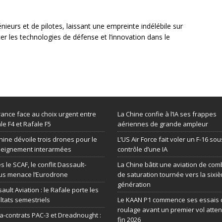
nieurs et de pilotes, laissant une empreinte indélébile sur
cer les technologies de défense et l’innovation dans le
rance face au choix urgent entre
La Chine confie à l’IA ses frappes
le F4 et Rafale F5
aériennes de grande ampleur
hine dévoile trois drones pour le
L’US Air Force fait voler un F-16 sou
seignement interarmées
contrôle d’une IA
s le SCAF, le conflit Dassault-
La Chine bâtit une aviation de com
us menace l’Eurodrone
de saturation tournée vers la sixi
génération
ault Aviation : le Rafale porte les
ltats semestriels
Le KAAN P1 commence ses essais 
roulage avant un premier vol atte
-contrats PAC-3 et Dreadnought :
fin 2026