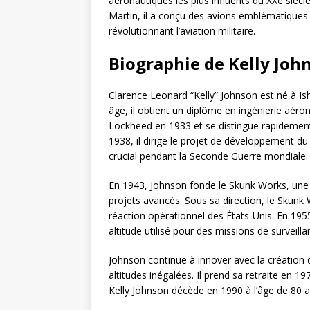
aéronautiques les plus influents du XXe sièc
Martin, il a conçu des avions emblématiques 
révolutionnant l’aviation militaire.
Biographie de Kelly Joh
Clarence Leonard “Kelly” Johnson est né à Is
âge, il obtient un diplôme en ingénierie aéron
Lockheed en 1933 et se distingue rapidement
1938, il dirige le projet de développement du
crucial pendant la Seconde Guerre mondiale.
En 1943, Johnson fonde le Skunk Works, une
projets avancés. Sous sa direction, le Skunk
réaction opérationnel des États-Unis. En 1955
altitude utilisé pour des missions de surveill
Johnson continue à innover avec la création 
altitudes inégalées. Il prend sa retraite en 
Kelly Johnson décède en 1990 à l’âge de 80 a