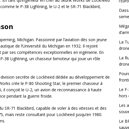
le. En tant qu’ingénieur en chef au Skunk Works de Lockheed
l’Eur
comme le P-38 Lightning, le U-2 et le SR-71 Blackbird,
Dassa
semes
nson
Méga-
d’arm
hpeming, Michigan. Passionné par l’aviation dès son jeune
La Tu
autique de l’Université du Michigan en 1932. Il rejoint
drone
 par ses compétences exceptionnelles en ingénierie. En
La Ru
 P-38 Lightning, un chasseur bimoteur qui joue un rôle
drone
Pourq
 division secrète de Lockheed dédiée au développement de
front
 Works crée le P-80 Shooting Star, le premier chasseur à
Le F-
, il conçoit le U-2, un avion de reconnaissance à haute
hors 
ance pendant la guerre froide.
Les a
du SR-71 Blackbird, capable de voler à des vitesses et des
souve
1975, mais reste consultant pour Lockheed jusqu’en 1980.
ns.
Le BR
sauve