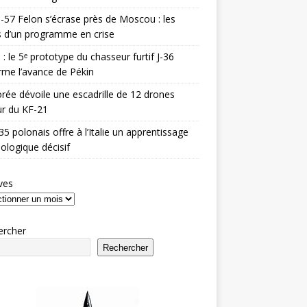
-57 Felon s’écrase près de Moscou : les
es d’un programme en crise
 : le 5ᵉ prototype du chasseur furtif J-36
rme l’avance de Pékin
rée dévoile une escadrille de 12 drones
r du KF-21
35 polonais offre à l’Italie un apprentissage
ologique décisif
ves
ercher
Rechercher