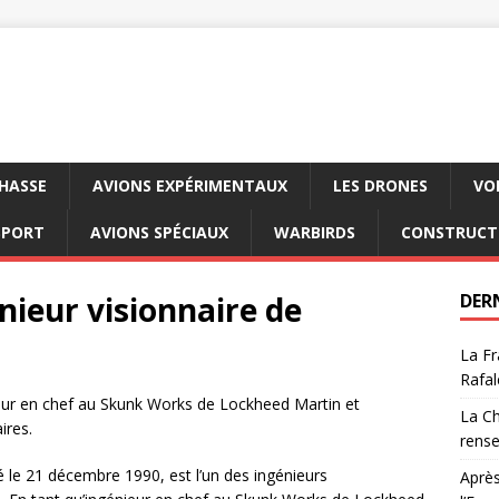
CHASSE
AVIONS EXPÉRIMENTAUX
LES DRONES
VO
SPORT
AVIONS SPÉCIAUX
WARBIRDS
CONSTRUCT
énieur visionnaire de
DER
La Fr
Rafal
ieur en chef au Skunk Works de Lockheed Martin et
La Ch
ires.
rens
é le 21 décembre 1990, est l’un des ingénieurs
Après