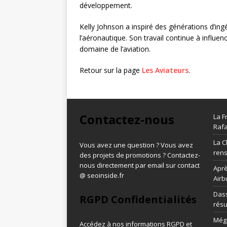
développement.
Kelly Johnson a inspiré des générations d’ingé
l’aéronautique. Son travail continue à influen
domaine de l’aviation.
Retour sur la page
Les Aviateurs
.
Contactez-nous
La F
Rafa
La C
Vous avez une question ? Vous avez
ren
des projets de promotions ? Contactez-
nous directement par email sur contact
Aprè
@ seoinside.fr
Airb
Dass
RGPD Confidentialités
résu
Méga
Accédez à nos informations
RGPD et