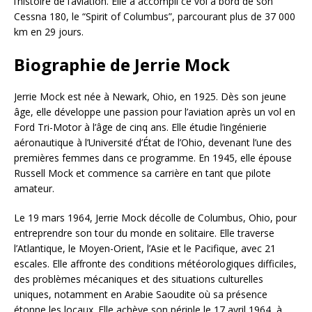
l’histoire de l’aviation. Elle a accompli ce vol à bord de son
Cessna 180, le “Spirit of Columbus”, parcourant plus de 37 000
km en 29 jours.
Biographie de Jerrie Mock
Jerrie Mock est née à Newark, Ohio, en 1925. Dès son jeune
âge, elle développe une passion pour l’aviation après un vol en
Ford Tri-Motor à l’âge de cinq ans. Elle étudie l’ingénierie
aéronautique à l’Université d’État de l’Ohio, devenant l’une des
premières femmes dans ce programme. En 1945, elle épouse
Russell Mock et commence sa carrière en tant que pilote
amateur.
Le 19 mars 1964, Jerrie Mock décolle de Columbus, Ohio, pour
entreprendre son tour du monde en solitaire. Elle traverse
l’Atlantique, le Moyen-Orient, l’Asie et le Pacifique, avec 21
escales. Elle affronte des conditions météorologiques difficiles,
des problèmes mécaniques et des situations culturelles
uniques, notamment en Arabie Saoudite où sa présence
étonne les locaux. Elle achève son périple le 17 avril 1964, à