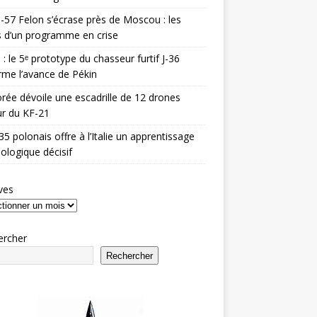
-57 Felon s’écrase près de Moscou : les
es d’un programme en crise
 : le 5ᵉ prototype du chasseur furtif J-36
rme l’avance de Pékin
rée dévoile une escadrille de 12 drones
r du KF-21
35 polonais offre à l’Italie un apprentissage
ologique décisif
ves
ercher
Rechercher