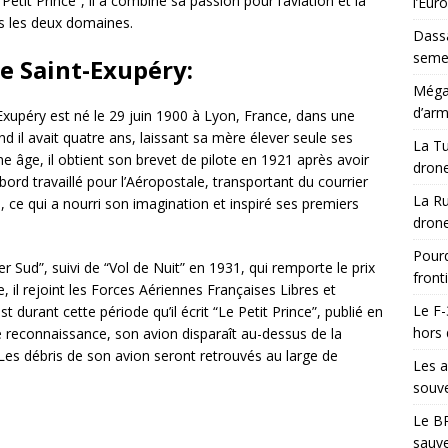
it Prince”, il a combiné sa passion pour l’aviation et la
l’Eur
ans les deux domaines.
Dassa
semes
e Saint-Exupéry:
Méga-
d’arm
xupéry est né le 29 juin 1900 à Lyon, France, dans une
d il avait quatre ans, laissant sa mère élever seule ses
La Tu
ne âge, il obtient son brevet de pilote en 1921 après avoir
drone
’abord travaillé pour l’Aéropostale, transportant du courrier
La Ru
d, ce qui a nourri son imagination et inspiré ses premiers
drone
Pourq
r Sud”, suivi de “Vol de Nuit” en 1931, qui remporte le prix
front
il rejoint les Forces Aériennes Françaises Libres et
Le F-
 durant cette période qu’il écrit “Le Petit Prince”, publié en
hors 
de reconnaissance, son avion disparaît au-dessus de la
Les débris de son avion seront retrouvés au large de
Les a
souve
Le BR
sauve