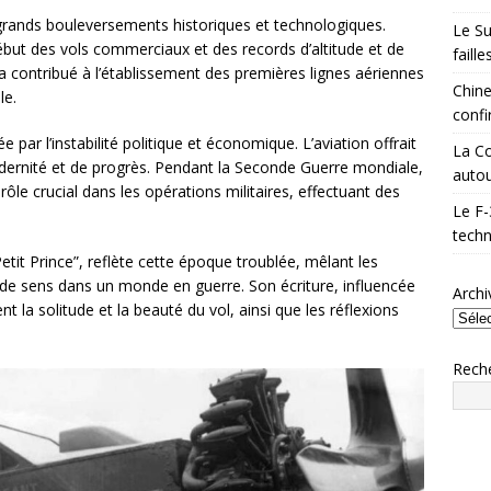
grands bouleversements historiques et technologiques.
Le Su
début des vols commerciaux et des records d’altitude et de
faill
il a contribué à l’établissement des premières lignes aériennes
Chine
le.
confi
 par l’instabilité politique et économique. L’aviation offrait
La Co
dernité et de progrès. Pendant la Seconde Guerre mondiale,
autou
ôle crucial dans les opérations militaires, effectuant des
Le F-
techn
etit Prince”, reflète cette époque troublée, mêlant les
 de sens dans un monde en guerre. Son écriture, influencée
Archi
 la solitude et la beauté du vol, ainsi que les réflexions
Rech