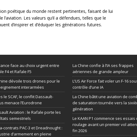
sion poétique du monde restent pertinentes, faisant de lui
 l’aviation. Les valeurs qu’il a défendues, telles que le
uent d’inspirer et d’éduquer les générations futures.
rance face au choix urgent entre
La Chine confie à l’IA ses frappes
le F4 et Rafale F5
aériennes de grande ampleur
hine dévoile trois drones pour le
L’US Air Force fait voler un F-16 sou
seignement interarmées
contrôle d’une IA
s le SCAF, le conflit Dassault-
La Chine bâtit une aviation de com
us menace l’Eurodrone
de saturation tournée vers la sixi
génération
ault Aviation : le Rafale porte les
ltats semestriels
Le KAAN P1 commence ses essais 
roulage avant un premier vol atte
-contrats PAC-3 et Dreadnought :
fin 2026
dustrie d’armement en pleine