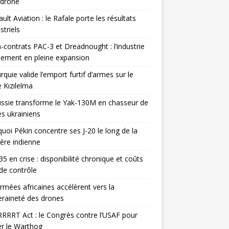
odrone
ult Aviation : le Rafale porte les résultats
triels
contrats PAC-3 et Dreadnought : l’industrie
ement en pleine expansion
rquie valide l’emport furtif d’armes sur le
 Kızılelma
ssie transforme le Yak-130M en chasseur de
s ukrainiens
uoi Pékin concentre ses J-20 le long de la
ière indienne
35 en crise : disponibilité chronique et coûts
de contrôle
rmées africaines accélèrent vers la
raineté des drones
RRRT Act : le Congrès contre l’USAF pour
r le Warthog