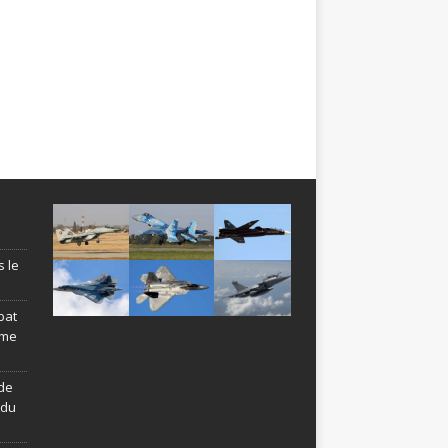
s le
bat
ème
de
ndu