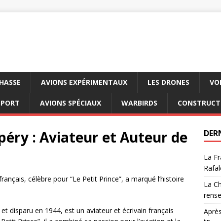
CHASSE
AVIONS EXPÉRIMENTAUX
LES DRONES
VO
SPORT
AVIONS SPÉCIAUX
WARBIRDS
CONSTRUCT
péry : Aviateur et Auteur de
DER
La Fr
Rafal
rançais, célèbre pour “Le Petit Prince”, a marqué l’histoire
La Ch
rens
t disparu en 1944, est un aviateur et écrivain français
Après