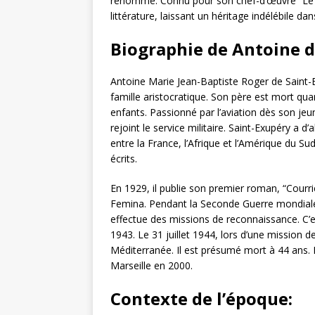
renommé. Connu pour son chef-d’œuvre “Le Pet
littérature, laissant un héritage indélébile d
Biographie de Antoine d
Antoine Marie Jean-Baptiste Roger de Saint-E
famille aristocratique. Son père est mort quan
enfants. Passionné par l’aviation dès son jeu
rejoint le service militaire. Saint-Exupéry a d
entre la France, l’Afrique et l’Amérique du Su
écrits.
En 1929, il publie son premier roman, “Courrie
Femina. Pendant la Seconde Guerre mondiale, 
effectue des missions de reconnaissance. C’est
1943. Le 31 juillet 1944, lors d’une mission 
Méditerranée. Il est présumé mort à 44 ans. 
Marseille en 2000.
Contexte de l’époque: