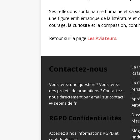
Ses réflexions sur la nature humaine et sa vi
une figure emblématique de la littérature et de
courage, la curiosité et la compassion, contin
Retour sur la page
Les Aviateurs
.
Contactez-nous
La F
Rafa
La C
Vous avez une question ? Vous avez
ren
des projets de promotions ? Contactez-
nous directement par email sur contact
Aprè
@ seoinside.fr
Airb
Dass
RGPD Confidentialités
résu
Méga
Accédez à nos informations
RGPD et
l’in
confidentialités
.