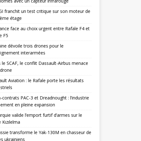
omes avec un capteur infrarouge
I franchit un test critique sur son moteur de
ième étage
ance face au choix urgent entre Rafale F4 et
e F5
ine dévoile trois drones pour le
eignement interarmées
 le SCAF, le conflit Dassault-Airbus menace
odrone
ult Aviation : le Rafale porte les résultats
triels
contrats PAC-3 et Dreadnought : l’industrie
ement en pleine expansion
rquie valide l’emport furtif d’armes sur le
 Kızılelma
ssie transforme le Yak-130M en chasseur de
s ukrainiens