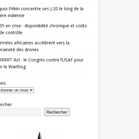
uoi Pékin concentre ses J-20 le long de la
ière indienne
35 en crise : disponibilité chronique et coûts
de contrôle
rmées africaines accélèrent vers la
raineté des drones
RRRT Act : le Congrès contre l’USAF pour
r le Warthog
ves
ercher
Rechercher