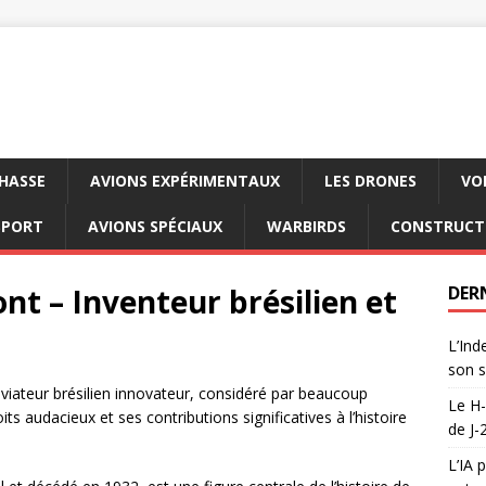
CHASSE
AVIONS EXPÉRIMENTAUX
LES DRONES
VO
SPORT
AVIONS SPÉCIAUX
WARBIRDS
CONSTRUCT
t – Inventeur brésilien et
DER
L’Ind
son s
viateur brésilien innovateur, considéré par beaucoup
Le H-
ts audacieux et ses contributions significatives à l’histoire
de J-
L’IA 