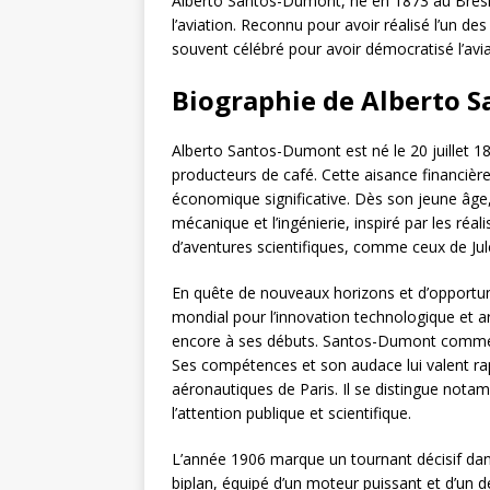
Alberto Santos-Dumont, né en 1873 au Brésil 
l’aviation. Reconnu pour avoir réalisé l’un de
souvent célébré pour avoir démocratisé l’avia
Biographie de Alberto 
Alberto Santos-Dumont est né le 20 juillet 18
producteurs de café. Cette aisance financière
économique significative. Dès son jeune âg
mécanique et l’ingénierie, inspiré par les réal
d’aventures scientifiques, comme ceux de Jul
En quête de nouveaux horizons et d’opportun
mondial pour l’innovation technologique et art
encore à ses débuts. Santos-Dumont commence
Ses compétences et son audace lui valent ra
aéronautiques de Paris. Il se distingue notam
l’attention publique et scientifique.
L’année 1906 marque un tournant décisif dans 
biplan, équipé d’un moteur puissant et d’un de