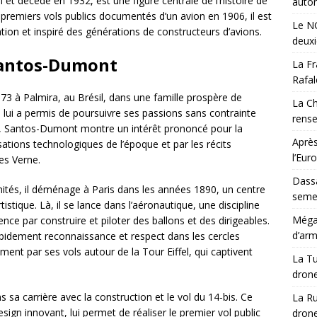
et décédé en 1932, est une figure centrale de l’histoire de
auton
s premiers vols publics documentés d’un avion en 1906, il est
Le NG
tion et inspiré des générations de constructeurs d’avions.
deux
Santos-Dumont
La Fr
Rafal
73 à Palmira, au Brésil, dans une famille prospère de
La Ch
 lui a permis de poursuivre ses passions sans contrainte
rens
e, Santos-Dumont montre un intérêt prononcé pour la
Après
isations technologiques de l’époque et par les récits
l’Eur
es Verne.
Dassa
ités, il déménage à Paris dans les années 1890, un centre
semes
istique. Là, il se lance dans l’aéronautique, une discipline
Méga-
 par construire et piloter des ballons et des dirigeables.
d’arm
pidement reconnaissance et respect dans les cercles
ment par ses vols autour de la Tour Eiffel, qui captivent
La Tu
drone
sa carrière avec la construction et le vol du 14-bis. Ce
La Ru
sign innovant, lui permet de réaliser le premier vol public
drone