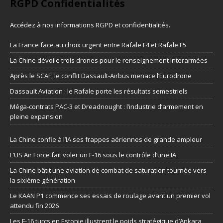
RGPD Confidentialités
Accédez à nos informations
RGPD et confidentialités
.
La France face au choix urgent entre Rafale F4 et Rafale F5
La Chine dévoile trois drones pour le renseignement interarmées
Après le SCAF, le conflit Dassault-Airbus menace l’Eurodrone
Dassault Aviation : le Rafale porte les résultats semestriels
Méga-contrats PAC-3 et Dreadnought : l’industrie d’armement en
pleine expansion
La Chine confie à l’IA ses frappes aériennes de grande ampleur
L’US Air Force fait voler un F-16 sous le contrôle d’une IA
La Chine bâtit une aviation de combat de saturation tournée vers
la sixième génération
Le KAAN P1 commence ses essais de roulage avant un premier vol
attendu fin 2026
Les F-16 turcs en Estonie illustrent le poids stratégique d’Ankara