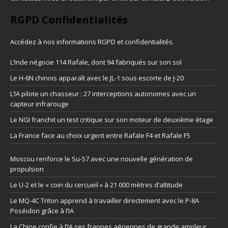
RGPD Confidentialités
Accédez à nos informations
RGPD et confidentialités
.
L’Inde négocie 114 Rafale, dont 94 fabriqués sur son sol
Le H-6N chinois apparaît avec le JL-1 sous escorte de J-20
L’IA pilote un chasseur : 27 interceptions autonomes avec un
capteur infrarouge
Le NGI franchit un test critique sur son moteur de deuxième étage
La France face au choix urgent entre Rafale F4 et Rafale F5
Moscou renforce le Su-57 avec une nouvelle génération de
propulsion
Le U-2 et le « coin du cercueil » à 21 000 mètres d’altitude
Le MQ-4C Triton apprend à travailler directement avec le P-8A
Poséidon grâce à l’IA
La Chine confie à l’IA ses frappes aériennes de grande ampleur