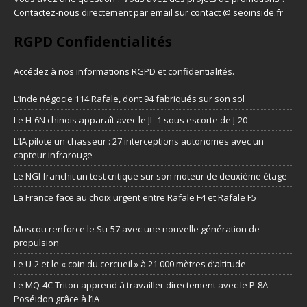
Contactez-nous directement par email sur contact @ seoinside.fr
RGPD Confidentialités
Accédez à nos informations
RGPD et confidentialités
.
L’Inde négocie 114 Rafale, dont 94 fabriqués sur son sol
Le H-6N chinois apparaît avec le JL-1 sous escorte de J-20
L’IA pilote un chasseur : 27 interceptions autonomes avec un
capteur infrarouge
Le NGI franchit un test critique sur son moteur de deuxième étage
La France face au choix urgent entre Rafale F4 et Rafale F5
Moscou renforce le Su-57 avec une nouvelle génération de
propulsion
Le U-2 et le « coin du cercueil » à 21 000 mètres d’altitude
Le MQ-4C Triton apprend à travailler directement avec le P-8A
Poséidon grâce à l’IA