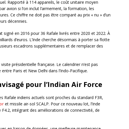
uel. Rapporté à 114 appareils, le coût unitaire moyen
ar avion si l’on inclut l’armement, la formation, les
uctures. Ce chiffre ne doit pas être comparé au prix « nu » d’un
ieurs décennies.
rat signé en 2016 pour 36 Rafale livrés entre 2020 et 2022. À
milliards d’euros. L’Inde cherche désormais à porter sa flotte
lusieurs escadrons supplémentaires et de remplacer des
isite présidentielle française. Le calendrier n’est pas
e entre Paris et New Delhi dans l’Indo-Pacifique.
visagé pour l’Indian Air Force
es Rafale indiens actuels sont proches du standard F3R,
or
et missile air-sol SCALP. Pour ce nouveau lot, l’Inde
re F4.2, intégrant des améliorations de connectivité, de
ues en liaison de données, une meilleure maintenance