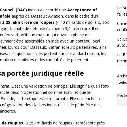
Le Su
Council (DAC)
indien a accordé une
Acceptance of
faill
afale
auprès de Dassault Aviation, dans le cadre d’un
on
3,25 lakh crore de roupies
(≈ 40 milliards de dollars, soit
Chine
ague d’achats de défense évaluée à 3,6 lakh crore. Il ne
confi
un feu vert politique majeur qui ouvre la phase de
La Co
evraient être assemblés en Inde avec un contenu local
autou
triels lourds pour Dassault, Safran et leurs partenaires, ainsi
aises. Les questions clés portent sur le standard retenu, les
Le F-
ormation des pilotes et les modalités de paiement.
techn
sa portée juridique réelle
Archi
trat. C’est une validation de principe. Elle signifie que l’état-
ent le besoin opérationnel comme établi et que le
Rech
n Inde, cette étape est structurante. Elle enclenche la
la négociation des clauses industrielles, le périmètre des
ancières.
e de roupies
(3 250 milliards de roupies), représente près