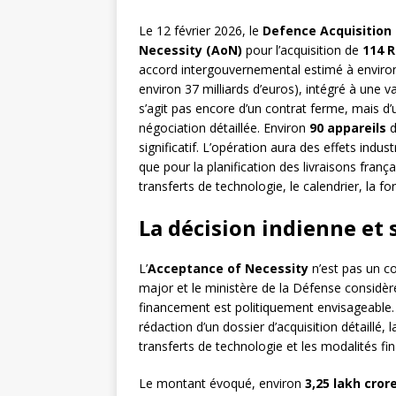
Le 12 février 2026, le
Defence Acquisition 
Necessity (AoN)
pour l’acquisition de
114 R
accord intergouvernemental estimé à envir
environ 37 milliards d’euros), intégré à une v
s’agit pas encore d’un contrat ferme, mais d’
négociation détaillée. Environ
90 appareils
d
significatif. L’opération aura des effets indus
que pour la planification des livraisons franç
transferts de technologie, le calendrier, la f
La décision indienne et 
L’
Acceptance of Necessity
n’est pas un con
major et le ministère de la Défense considèr
financement est politiquement envisageable. E
rédaction d’un dossier d’acquisition détaillé, 
transferts de technologie et les modalités fin
Le montant évoqué, environ
3,25 lakh cror