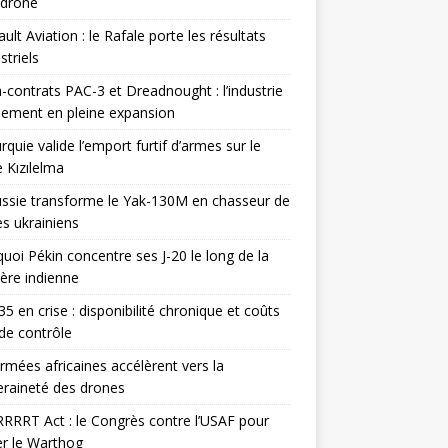
odrone
ult Aviation : le Rafale porte les résultats
triels
contrats PAC-3 et Dreadnought : l’industrie
ement en pleine expansion
rquie valide l’emport furtif d’armes sur le
 Kızılelma
ssie transforme le Yak-130M en chasseur de
s ukrainiens
uoi Pékin concentre ses J-20 le long de la
ière indienne
35 en crise : disponibilité chronique et coûts
de contrôle
rmées africaines accélèrent vers la
raineté des drones
RRRT Act : le Congrès contre l’USAF pour
r le Warthog