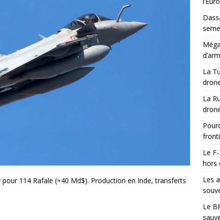
l’Eur
Dassa
semes
Méga-
d’arm
La Tu
drone
La Ru
drone
Pourq
front
Le F-
hors 
Les a
 pour 114 Rafale (≈40 Md$). Production en Inde, transferts
souve
Le BR
sauve