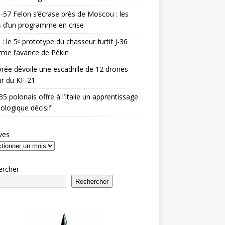
-57 Felon s’écrase près de Moscou : les
es d’un programme en crise
 : le 5ᵉ prototype du chasseur furtif J-36
rme l’avance de Pékin
rée dévoile une escadrille de 12 drones
r du KF-21
35 polonais offre à l’Italie un apprentissage
ologique décisif
ves
ercher
Rechercher