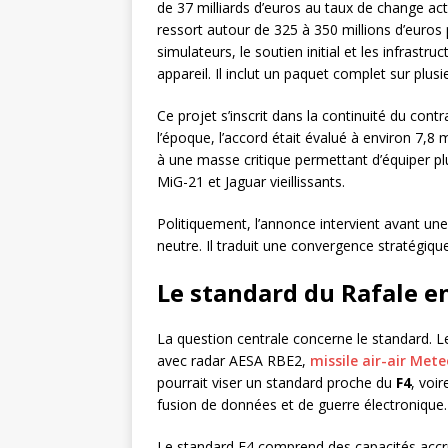
de 37 milliards d’euros au taux de change act
ressort autour de 325 à 350 millions d’euros p
simulateurs, le soutien initial et les infrastr
appareil. Il inclut un paquet complet sur plus
Ce projet s’inscrit dans la continuité du cont
l’époque, l’accord était évalué à environ 7,8 
à une masse critique permettant d’équiper p
MiG-21 et Jaguar vieillissants.
Politiquement, l’annonce intervient avant une v
neutre. Il traduit une convergence stratégiqu
Le standard du Rafale en
La question centrale concerne le standard. L
avec radar AESA RBE2,
missile air-air Mete
pourrait viser un standard proche du
F4
, voi
fusion de données et de guerre électronique.
Le standard F4 comprend des capacités accr