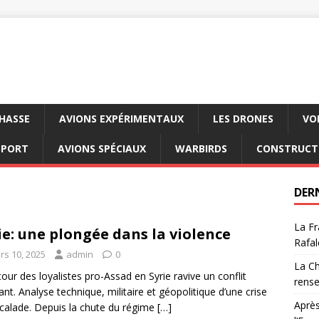
CHASSE
AVIONS EXPÉRIMENTAUX
LES DRONES
VO
SPORT
AVIONS SPÉCIAUX
WARBIRDS
CONSTRUCT
DER
La Fr
ie: une plongée dans la violence
Rafal
rs 10, 2025
admin
0
La Ch
tour des loyalistes pro-Assad en Syrie ravive un conflit
rens
ant. Analyse technique, militaire et géopolitique d’une crise
Après
calade. Depuis la chute du régime
[…]