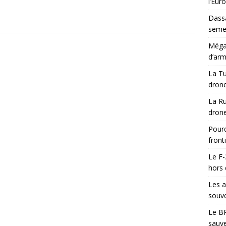
l’Eur
Dassa
semes
Méga-
d’arm
La Tu
drone
La Ru
drone
Pourq
front
Le F-
hors 
Les a
souve
Le BR
sauve