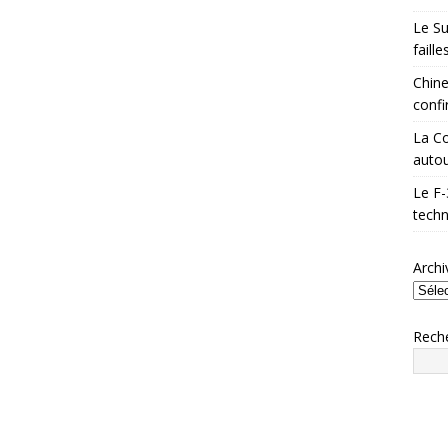
Le Su
faill
Chine
confi
La Co
autou
Le F-
techn
Archi
Rech