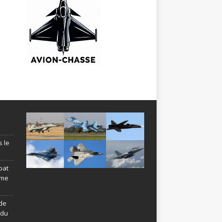
s le
bat
ème
de
ndu