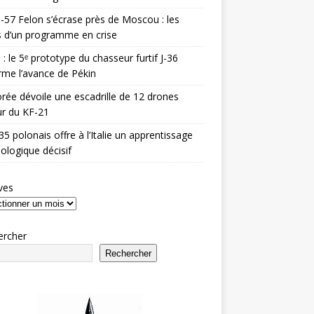
-57 Felon s’écrase près de Moscou : les
es d’un programme en crise
 : le 5ᵉ prototype du chasseur furtif J-36
rme l’avance de Pékin
rée dévoile une escadrille de 12 drones
r du KF-21
35 polonais offre à l’Italie un apprentissage
ologique décisif
ves
ercher
Rechercher