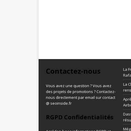
Contactez-nous
La F
Rafa
La C
Vous avez une question ? Vous avez
ren
des projets de promotions ? Contactez-
nous directement par email sur contact
Aprè
@ seoinside.fr
Airb
Dass
RGPD Confidentialités
résu
Méga