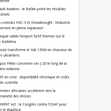
odrone
ult Aviation : le Rafale porte les résultats
triels
contrats PAC-3 et Dreadnought : l’industrie
ement en pleine expansion
rquie valide l’emport furtif d’armes sur le
 Kızılelma
ssie transforme le Yak-130M en chasseur de
s ukrainiens
uoi Pékin concentre ses J-20 le long de la
ière indienne
35 en crise : disponibilité chronique et coûts
de contrôle
rmées africaines accélèrent vers la
raineté des drones
RRRT Act : le Congrès contre l’USAF pour
r le Warthog