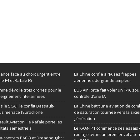
rance face au choix urgent entre
La Chine confie à l’IA ses frappes
le F4 et Rafale F5
aériennes de grande ampleur
hine dévoile trois drones pour le
L’US Air Force fait voler un F-16 sou
seignement interarmées
contrôle d’une IA
s le SCAF, le conflit Dassault-
La Chine bâtit une aviation de com
us menace l’Eurodrone
de saturation tournée vers la sixi
génération
ault Aviation : le Rafale porte les
ltats semestriels
Le KAAN P1 commence ses essais 
roulage avant un premier vol atte
-contrats PAC-3 et Dreadnought :