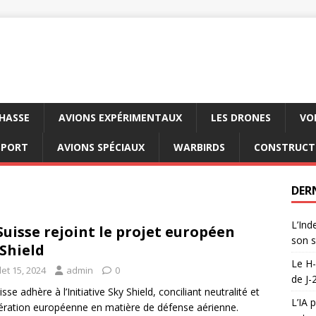
CHASSE
AVIONS EXPÉRIMENTAUX
LES DRONES
VO
SPORT
AVIONS SPÉCIAUX
WARBIRDS
CONSTRUCT
DER
L’Ind
Suisse rejoint le projet européen
son s
Shield
Le H-
llet 15, 2024
admin
0
de J-
sse adhère à l’Initiative Sky Shield, conciliant neutralité et
L’IA 
ration européenne en matière de défense aérienne.