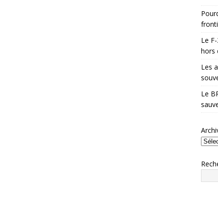
Pourq
front
Le F-
hors 
Les a
souve
Le BR
sauve
Archi
Rech