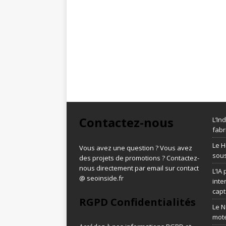
Contactez-nous
L’In
fabr
Le H
Vous avez une question ? Vous avez
sous
des projets de promotions ? Contactez-
nous directement par email sur contact
L’IA
@ seoinside.fr
inte
capt
RGPD Confidentialités
Le N
mot