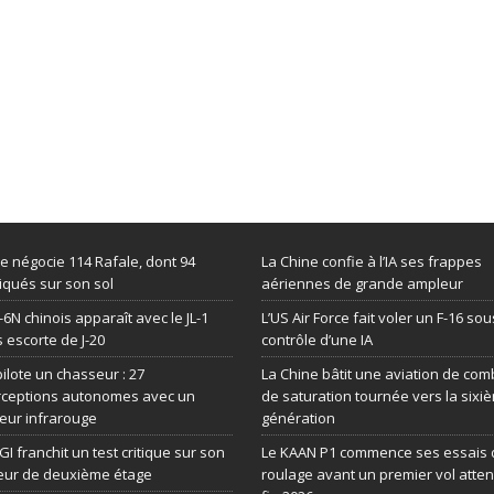
de négocie 114 Rafale, dont 94
La Chine confie à l’IA ses frappes
iqués sur son sol
aériennes de grande ampleur
-6N chinois apparaît avec le JL-1
L’US Air Force fait voler un F-16 sou
 escorte de J-20
contrôle d’une IA
 pilote un chasseur : 27
La Chine bâtit une aviation de com
rceptions autonomes avec un
de saturation tournée vers la sixi
eur infrarouge
génération
GI franchit un test critique sur son
Le KAAN P1 commence ses essais 
eur de deuxième étage
roulage avant un premier vol atte