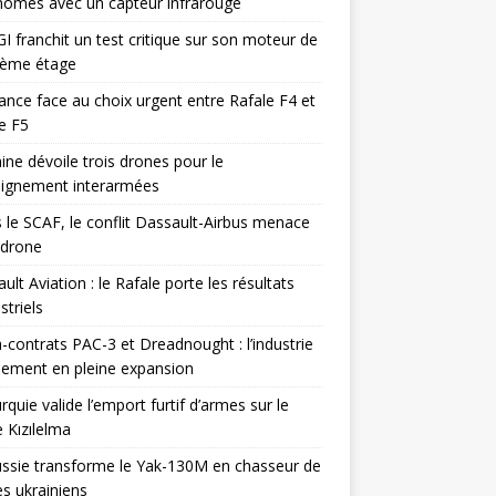
omes avec un capteur infrarouge
I franchit un test critique sur son moteur de
ième étage
ance face au choix urgent entre Rafale F4 et
e F5
ine dévoile trois drones pour le
eignement interarmées
 le SCAF, le conflit Dassault-Airbus menace
odrone
ult Aviation : le Rafale porte les résultats
triels
contrats PAC-3 et Dreadnought : l’industrie
ement en pleine expansion
rquie valide l’emport furtif d’armes sur le
 Kızılelma
ssie transforme le Yak-130M en chasseur de
s ukrainiens