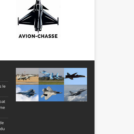
s le
bat
ème
de
ndu