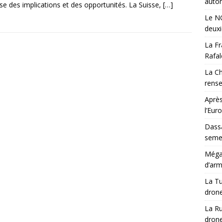
auton
se des implications et des opportunités. La Suisse,
[…]
Le NG
deux
La Fr
Rafal
La Ch
rens
Après
l’Eur
Dassa
semes
Méga-
d’arm
La Tu
drone
La Ru
drone