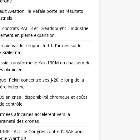
odrone
ult Aviation : le Rafale porte les résultats
triels
contrats PAC-3 et Dreadnought : l’industrie
ement en pleine expansion
rquie valide l’emport furtif d’armes sur le
 Kızılelma
ssie transforme le Yak-130M en chasseur de
s ukrainiens
uoi Pékin concentre ses J-20 le long de la
ière indienne
35 en crise : disponibilité chronique et coûts
de contrôle
rmées africaines accélèrent vers la
raineté des drones
RRRT Act : le Congrès contre l’USAF pour
r le Warthog