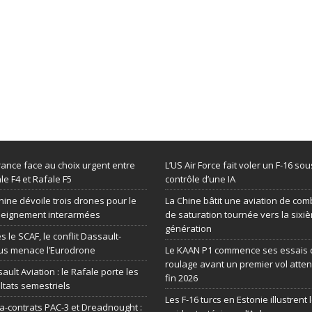
rance face au choix urgent entre
L’US Air Force fait voler un F-16 sou
le F4 et Rafale F5
contrôle d’une IA
hine dévoile trois drones pour le
La Chine bâtit une aviation de com
seignement interarmées
de saturation tournée vers la sixi
génération
s le SCAF, le conflit Dassault-
us menace l’Eurodrone
Le KAAN P1 commence ses essais 
roulage avant un premier vol atte
ault Aviation : le Rafale porte les
fin 2026
ltats semestriels
Les F-16 turcs en Estonie illustrent 
-contrats PAC-3 et Dreadnought :