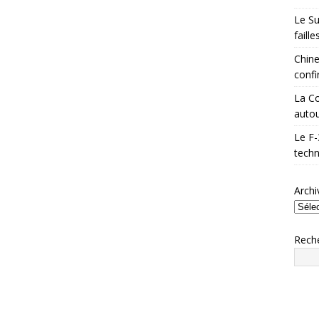
Le Su
faill
Chine
confi
La Co
autou
Le F-
techn
Archi
Rech