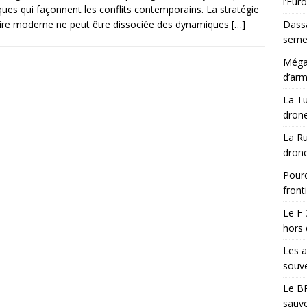
l’Eur
iques qui façonnent les conflits contemporains. La stratégie
aire moderne ne peut être dissociée des dynamiques
[…]
Dassa
semes
Méga-
d’arm
La Tu
drone
La Ru
drone
Pourq
front
Le F-
hors 
Les a
souve
Le BR
sauve