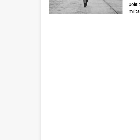
polit
milit