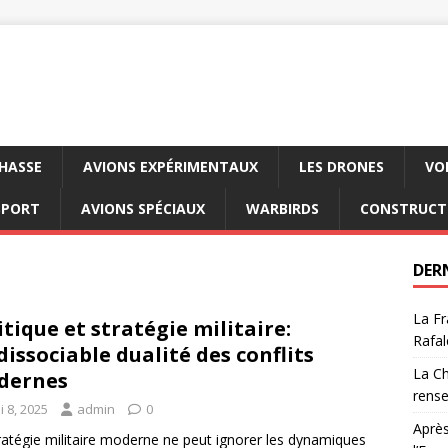
CHASSE
AVIONS EXPÉRIMENTAUX
LES DRONES
VO
SPORT
AVIONS SPÉCIAUX
WARBIRDS
CONSTRUCT
DER
La Fr
itique et stratégie militaire:
Rafal
ndissociable dualité des conflits
La Ch
dernes
rens
 8, 2025
admin
0
Après
ratégie militaire moderne ne peut ignorer les dynamiques