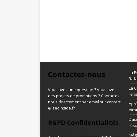
Contactez-nous
La F
Rafa
La C
Vous avez une question ? Vous avez
ren
des projets de promotions ? Contactez-
nous directement par email sur contact
Aprè
@ seoinside.fr
Airb
Dass
RGPD Confidentialités
résu
Méga