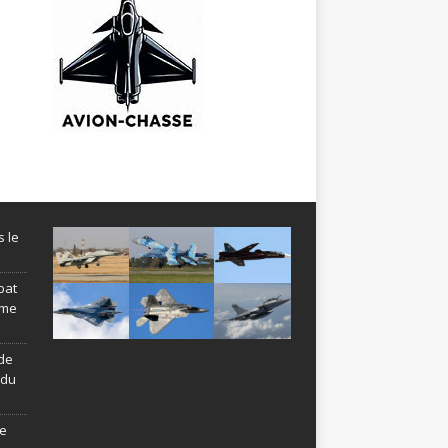
s le
bat
ème
de
ndu
le