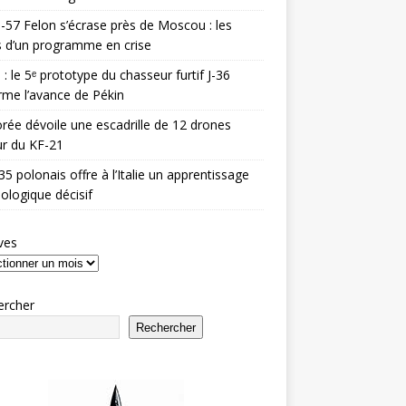
-57 Felon s’écrase près de Moscou : les
es d’un programme en crise
 : le 5ᵉ prototype du chasseur furtif J-36
rme l’avance de Pékin
rée dévoile une escadrille de 12 drones
r du KF-21
35 polonais offre à l’Italie un apprentissage
ologique décisif
ves
ercher
Rechercher