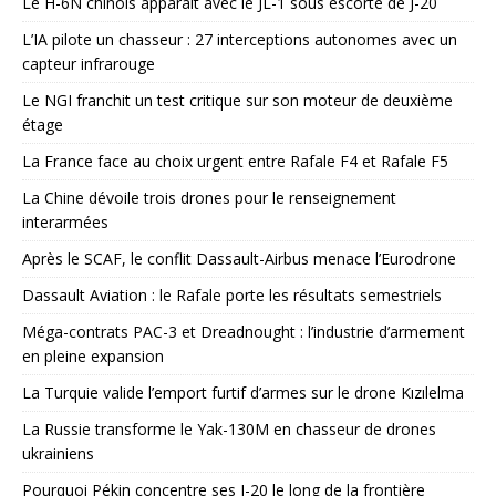
Le H-6N chinois apparaît avec le JL-1 sous escorte de J-20
L’IA pilote un chasseur : 27 interceptions autonomes avec un
capteur infrarouge
Le NGI franchit un test critique sur son moteur de deuxième
étage
La France face au choix urgent entre Rafale F4 et Rafale F5
La Chine dévoile trois drones pour le renseignement
interarmées
Après le SCAF, le conflit Dassault-Airbus menace l’Eurodrone
Dassault Aviation : le Rafale porte les résultats semestriels
Méga-contrats PAC-3 et Dreadnought : l’industrie d’armement
en pleine expansion
La Turquie valide l’emport furtif d’armes sur le drone Kızılelma
La Russie transforme le Yak-130M en chasseur de drones
ukrainiens
Pourquoi Pékin concentre ses J-20 le long de la frontière