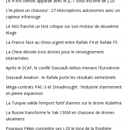
Le H-6N chinois apparaît avec le JL-1 sous escorte de J-20
L’IA pilote un chasseur : 27 interceptions autonomes avec un
capteur infrarouge
Le NGI franchit un test critique sur son moteur de deuxième
étage
La France face au choix urgent entre Rafale F4 et Rafale F5
La Chine dévoile trois drones pour le renseignement
interarmées
Après le SCAF, le conflit Dassault-Airbus menace l’Eurodrone
Dassault Aviation : le Rafale porte les résultats semestriels
Méga-contrats PAC-3 et Dreadnought : l’industrie d’armement
en pleine expansion
La Turquie valide l’emport furtif d’armes sur le drone Kızılelma
La Russie transforme le Yak-130M en chasseur de drones
ukrainiens
Pourquoi Pékin concentre ses J-20 le long de la frontière