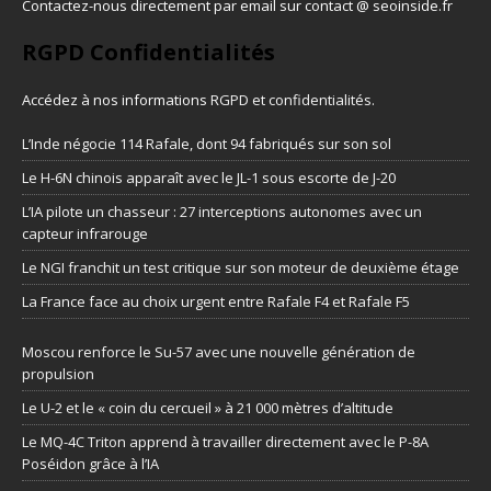
Contactez-nous directement par email sur contact @ seoinside.fr
RGPD Confidentialités
Accédez à nos informations
RGPD et confidentialités
.
L’Inde négocie 114 Rafale, dont 94 fabriqués sur son sol
Le H-6N chinois apparaît avec le JL-1 sous escorte de J-20
L’IA pilote un chasseur : 27 interceptions autonomes avec un
capteur infrarouge
Le NGI franchit un test critique sur son moteur de deuxième étage
La France face au choix urgent entre Rafale F4 et Rafale F5
Moscou renforce le Su-57 avec une nouvelle génération de
propulsion
Le U-2 et le « coin du cercueil » à 21 000 mètres d’altitude
Le MQ-4C Triton apprend à travailler directement avec le P-8A
Poséidon grâce à l’IA