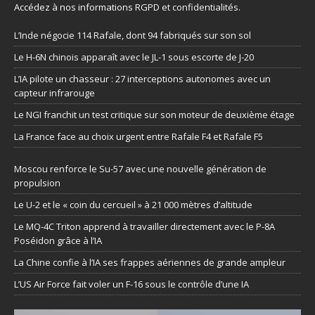
Accédez à nos informations
RGPD et confidentialités
.
L’Inde négocie 114 Rafale, dont 94 fabriqués sur son sol
Le H-6N chinois apparaît avec le JL-1 sous escorte de J-20
L’IA pilote un chasseur : 27 interceptions autonomes avec un
capteur infrarouge
Le NGI franchit un test critique sur son moteur de deuxième étage
La France face au choix urgent entre Rafale F4 et Rafale F5
Moscou renforce le Su-57 avec une nouvelle génération de
propulsion
Le U-2 et le « coin du cercueil » à 21 000 mètres d’altitude
Le MQ-4C Triton apprend à travailler directement avec le P-8A
Poséidon grâce à l’IA
La Chine confie à l’IA ses frappes aériennes de grande ampleur
L’US Air Force fait voler un F-16 sous le contrôle d’une IA