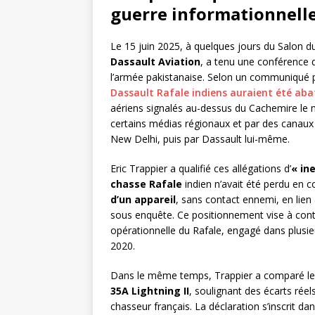
guerre informationnell
Le 15 juin 2025, à quelques jours du Salon 
Dassault Aviation
, a tenu une conférence d
l’armée pakistanaise. Selon un communiqué p
Dassault Rafale indiens auraient été aba
aériens signalés au-dessus du Cachemire le m
certains médias régionaux et par des canau
New Delhi, puis par Dassault lui-même.
Eric Trappier a qualifié ces allégations d’
« in
chasse Rafale
indien n’avait été perdu en c
d’un appareil
, sans contact ennemi, en lien
sous enquête. Ce positionnement vise à conte
opérationnelle du Rafale, engagé dans plusie
2020.
Dans le même temps, Trappier a comparé le
35A Lightning II
, soulignant des écarts réel
chasseur français. La déclaration s’inscrit d