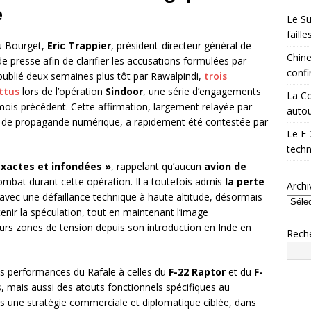
e
Le Su
faill
du Bourget,
Eric Trappier
, président-directeur général de
Chine
e presse afin de clarifier les accusations formulées par
confi
ublié deux semaines plus tôt par Rawalpindi,
trois
ttus
lors de l’opération
Sindoor
, une série d’engagements
La Co
ois précédent. Cette affirmation, largement relayée par
autou
x de propagande numérique, a rapidement été contestée par
Le F-
techn
exactes et infondées »
, rappelant qu’aucun
avion de
ombat durant cette opération. Il a toutefois admis
la perte
Archi
 avec une défaillance technique à haute altitude, désormais
nir la spéculation, tout en maintenant l’image
urs zones de tension depuis son introduction en Inde en
Rech
s performances du Rafale à celles du
F-22 Raptor
et du
F-
s, mais aussi des atouts fonctionnels spécifiques au
ans une stratégie commerciale et diplomatique ciblée, dans