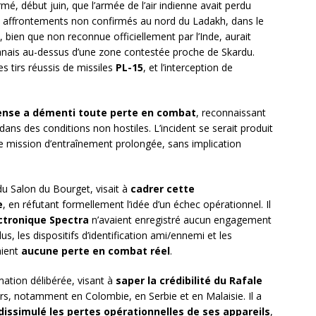
mé, début juin, que l’armée de l’air indienne avait perdu
 affrontements non confirmés au nord du Ladakh, dans le
, bien que non reconnue officiellement par l’Inde, aurait
stanais au-dessus d’une zone contestée proche de Skardu.
s tirs réussis de missiles
PL-15
, et l’interception de
éfense a démenti toute perte en combat
, reconnaissant
dans des conditions non hostiles. L’incident se serait produit
ne mission d’entraînement prolongée, sans implication
du Salon du Bourget, visait à
cadrer cette
e
, en réfutant formellement l’idée d’un échec opérationnel. Il
ctronique Spectra
n’avaient enregistré aucun engagement
us, les dispositifs d’identification ami/ennemi et les
aient
aucune perte en combat réel
.
ation délibérée, visant à
saper la crédibilité du Rafale
rs, notamment en Colombie, en Serbie et en Malaisie. Il a
dissimulé les pertes opérationnelles de ses appareils
,