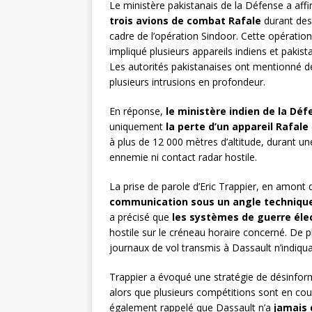
Le ministère pakistanais de la Défense a affir
trois avions de combat Rafale
durant des
cadre de l’opération Sindoor. Cette opération
impliqué plusieurs appareils indiens et paki
Les autorités pakistanaises ont mentionné de
plusieurs intrusions en profondeur.
En réponse,
le ministère indien de la D
uniquement
la perte d’un appareil Rafale
à plus de 12 000 mètres d’altitude, durant u
ennemie ni contact radar hostile.
La prise de parole d’Eric Trappier, en amont 
communication sous un angle techniqu
a précisé que
les systèmes de guerre éle
hostile sur le créneau horaire concerné. De pl
journaux de vol transmis à Dassault n’indiqu
Trappier a évoqué une stratégie de désinform
alors que plusieurs compétitions sont en cou
également rappelé que Dassault n’a
jamais 