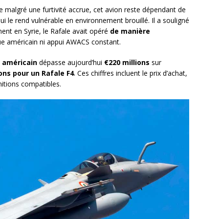
ue malgré une furtivité accrue, cet avion reste dépendant de
qui le rend vulnérable en environnement brouillé. Il a souligné
t en Syrie, le Rafale avait opéré
de manière
que américain ni appui AWACS constant.
 américain
dépasse aujourd’hui
€220 millions
sur
ions pour un Rafale F4
. Ces chiffres incluent le prix d’achat,
nitions compatibles.