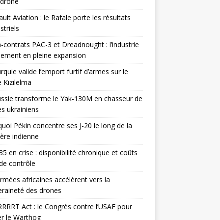
odrone
ult Aviation : le Rafale porte les résultats
triels
contrats PAC-3 et Dreadnought : l’industrie
ement en pleine expansion
rquie valide l’emport furtif d’armes sur le
 Kızılelma
ssie transforme le Yak-130M en chasseur de
s ukrainiens
uoi Pékin concentre ses J-20 le long de la
ière indienne
35 en crise : disponibilité chronique et coûts
de contrôle
rmées africaines accélèrent vers la
raineté des drones
RRRT Act : le Congrès contre l’USAF pour
r le Warthog