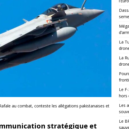
l’Eur
Dassa
semes
Méga-
d’arm
La Tu
drone
La Ru
drone
Pourq
front
Le F-
hors 
Les a
Rafale au combat, conteste les allégations pakistanaises et
souve
Le BR
mmunication stratégique et
sauve