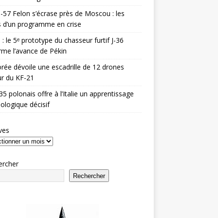
-57 Felon s’écrase près de Moscou : les
es d’un programme en crise
 : le 5ᵉ prototype du chasseur furtif J-36
rme l’avance de Pékin
rée dévoile une escadrille de 12 drones
r du KF-21
35 polonais offre à l’Italie un apprentissage
ologique décisif
ves
ercher
Rechercher