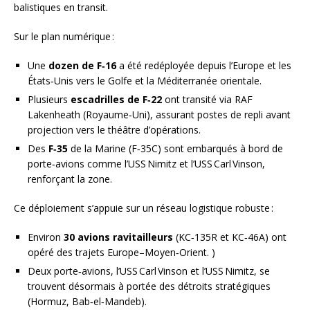
balistiques en transit.
Sur le plan numérique :
Une
dozen de F‑16
a été redéployée depuis l’Europe et les
États‑Unis vers le Golfe et la Méditerranée orientale.
Plusieurs
escadrilles de F‑22
ont transité via RAF
Lakenheath (Royaume‑Uni), assurant postes de repli avant
projection vers le théâtre d’opérations.
Des
F‑35
de la Marine (F‑35C) sont embarqués à bord de
porte‑avions comme l’USS Nimitz et l’USS Carl Vinson,
renforçant la zone.
Ce déploiement s’appuie sur un réseau logistique robuste :
Environ
30 avions ravitailleurs
(KC‑135R et KC‑46A) ont
opéré des trajets Europe–Moyen‑Orient. )
Deux porte‑avions, l’USS Carl Vinson et l’USS Nimitz, se
trouvent désormais à portée des détroits stratégiques
(Hormuz, Bab‑el‑Mandeb).