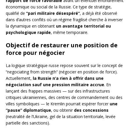
rapport de force favorable
avant un éventuel effondrement
économique ou social de la Russie. Ce type de stratégie,
qualifié de
“pari militaire désespéré”
, a déjà été observé
dans d’autres conflits où un régime fragilisé cherche à inverser
la dynamique en obtenant
un avantage territorial ou
psychologique rapide
, même temporaire.
Objectif de restaurer une position de
force pour négocier
La logique stratégique russe repose souvent sur le concept de
“negociating from strength” (négocier en position de force).
Actuellement,
la Russie n’a rien à offrir dans une
négociation sauf une pression militaire accrue
. En
lançant des frappes massives — sur des infrastructures
critiques ukrainiennes, des centres de commandement ou des
villes symboliques — le Kremlin pourrait espérer forcer
une
“pause” diplomatique
, ou obtenir
des concessions
(neutralité de l’Ukraine, gel de la situation territoriale, levée
partielle des sanctions).